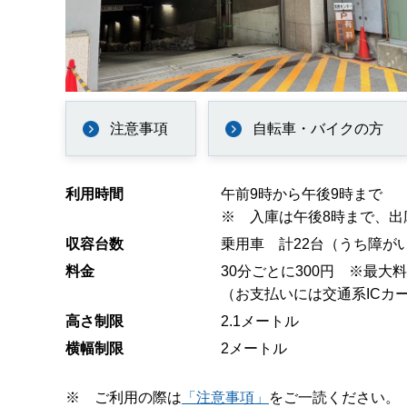
注意事項
自転車・バイクの方
利用時間
午前9時から午後9時まで
※
入庫は午後8時まで、出
収容台数
乗用車 計22台（うち障が
料金
30分ごとに300円 ※最大
（お支払いには交通系ICカ
高さ制限
2.1メートル
横幅制限
2メートル
※ ご利用の際は
「注意事項」
をご一読ください。