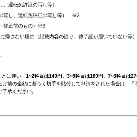
写し、運転免許証の写し等）
証の写し、運転免許証の写し等） ※2
・修正前のもの）※3
責に帰さない理由（記載内容の誤り、修了証が届いていない等
す。
ことに伴い、
1~2科目は140円、3~6科目は180円、7~8科目は27
上げ前の金額に基づく切手を貼付して申請をされた場合は、「
ご了承ください。