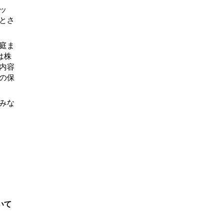
ッ
とさ
庭ま
は株
内容
の保
みな
いて