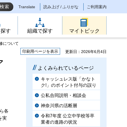
Translate
読み上げ / ふりがな
ご利用案内
ら探す
組織で探す
マイトピック
修について
印刷用ページを表示
更新日：2026年6月4日
ア
よくみられているページ
キャッシュレス版「かなト
ク!」のポイント付与の誤り
公私合同説明・相談会
神奈川県の活断層
ら各
令和7年度 公立中学校等卒
を実
業者の進路の状況