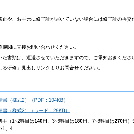
修正や、お手元に修了証が届いていない場合には修了証の再交
施機関に直接お問い合わせください。
いた書類は、返送させていただきますので、ご承知おきくださ
よる研修」見出しリンクよりお問合せください。
書（様式2）（PDF：104KB）
請書（様式2）（ワード：29KB）
切手（
1~2科目は
140円
、3~6科目は
180円
、7~8科目は
270円
）
1、4