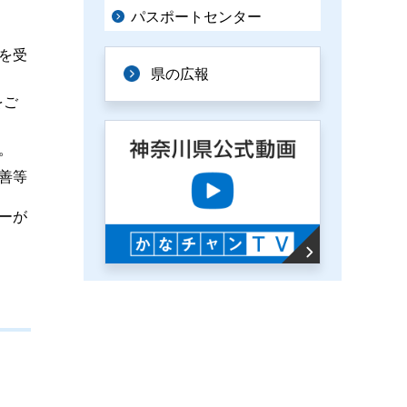
パスポートセンター
を受
県の広報
をご
。
善等
ーが