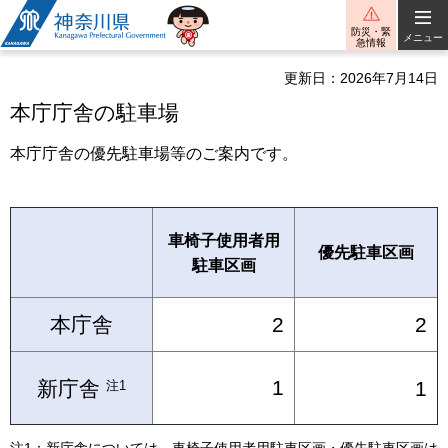
神奈川県
防災・緊
メニュー
急情報
更新日：2026年7月14日
本庁庁舎の駐車場
本庁庁舎の優先駐車場等のご案内です。
車椅子使用者用
優先駐車区画
駐車区画
本庁舎
2
2
1
新庁舎
1
注1