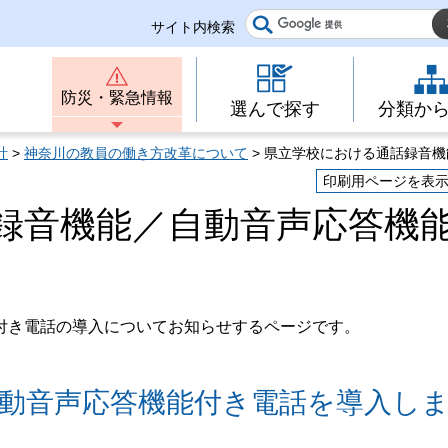
サイト内検索
防災・緊急情報
選んで探す
分類か
計
>
神奈川の教員の働き方改革について
> 県立学校における通話録音
印刷用ページを表
録音機能／自動音声応答機
付き電話の導入についてお知らせするページです。
自動音声応答機能付き電話を導入し