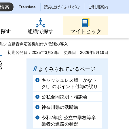
Translate
読み上げ / ふりがな
ご利用案内
ら探す
組織で探す
マイトピック
機能／自動音声応答機能付き電話の導入
示
初期公開日：2025年3月28日
更新日：2026年5月19日
能
よくみられているページ
キャッシュレス版「かなト
ク!」のポイント付与の誤り
公私合同説明・相談会
神奈川県の活断層
ま
令和7年度 公立中学校等卒
業者の進路の状況