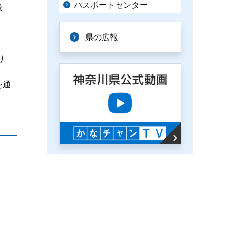
パスポートセンター
投
県の広報
り
を通