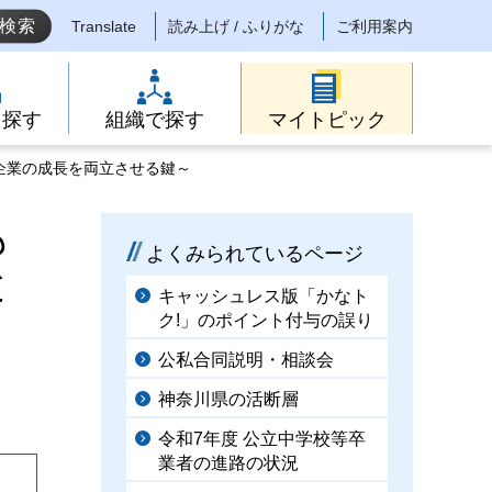
Translate
読み上げ / ふりがな
ご利用案内
ら探す
組織で探す
マイトピック
企業の成長を両立させる鍵～
も
よくみられているページ
と
キャッシュレス版「かなト
ク!」のポイント付与の誤り
公私合同説明・相談会
神奈川県の活断層
令和7年度 公立中学校等卒
業者の進路の状況