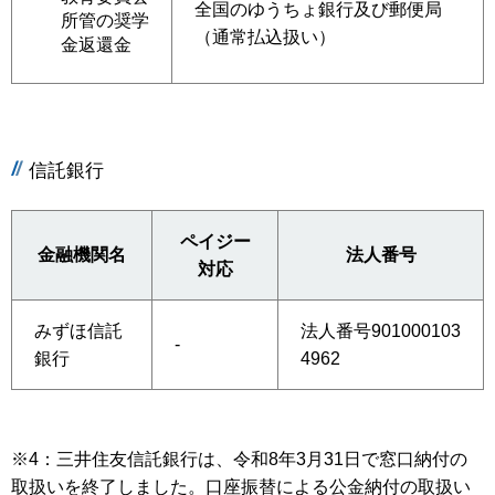
全国のゆうちょ銀行及び郵便局
所管の奨学
（通常払込扱い）
金返還金
信託銀行
ペイジー
金融機関名
法人番号
対応
みずほ信託
法人番号901000103
-
銀行
4962
※4：三井住友信託銀行は、令和8年3月31日で窓口納付の
取扱いを終了しました。口座振替による公金納付の取扱い