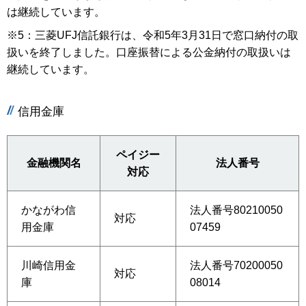
は継続しています。
※5：三菱UFJ信託銀行は、令和5年3月31日で窓口納付の取
扱いを終了しました。口座振替による公金納付の取扱いは
継続しています。
信用金庫
ペイジー
金融機関名
法人番号
対応
かながわ信
法人番号80210050
対応
用金庫
07459
川崎信用金
法人番号70200050
対応
庫
08014