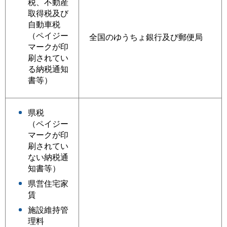
税、不動産
取得税及び
自動車税
（ペイジー
全国のゆうちょ銀行及び郵便局
マークが印
刷されてい
る納税通知
書等）
県税
（ペイジー
マークが印
刷されてい
ない納税通
知書等）
県営住宅家
賃
施設維持管
理料