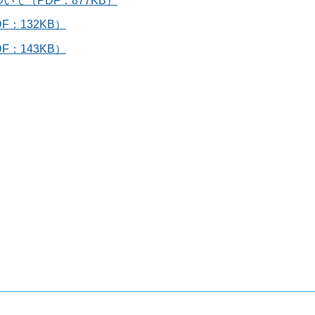
て（PDF：877KB）
：132KB）
：143KB）