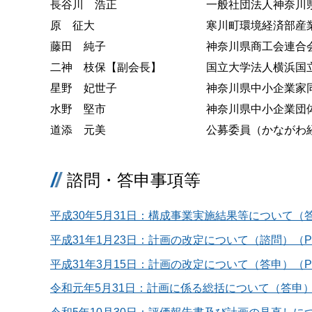
長谷川 浩正
一般社団法人神奈川
原 征大
寒川町環境経済部産
藤田 純子
神奈川県商工会連合
二神 枝保【副会長】
国立大学法人横浜国
星野 妃世子
神奈川県中小企業家
水野 堅市
神奈川県中小企業団
道添 元美
公募委員（かながわ
諮問・答申事項等
平成30年5月31日：構成事業実施結果等について（答申
平成31年1月23日：計画の改定について（諮問）（PD
平成31年3月15日：計画の改定について（答申）（PDF
令和元年5月31日：計画に係る総括について（答申）（