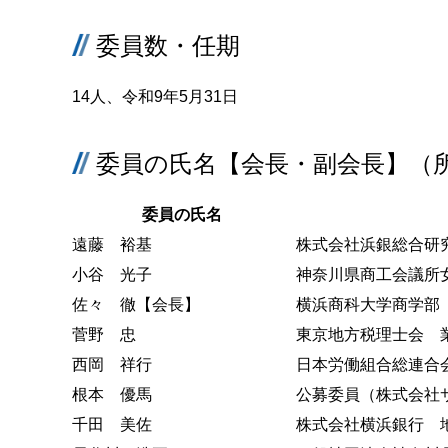
委員数・任期
14人、令和9年5月31日
委員の氏名【会長・副会長】（
委員の氏名
遠藤 裕基
株式会社浜銀総合研
小谷 光子
神奈川県商工会議所
佐々 徹【会長】
横浜商科大学商学部
菅野 忠
東京地方税理士会 
西岡 祥行
日本労働組合総連合
根本 優馬
公募委員（株式会社
千田 美佐
株式会社横浜銀行 