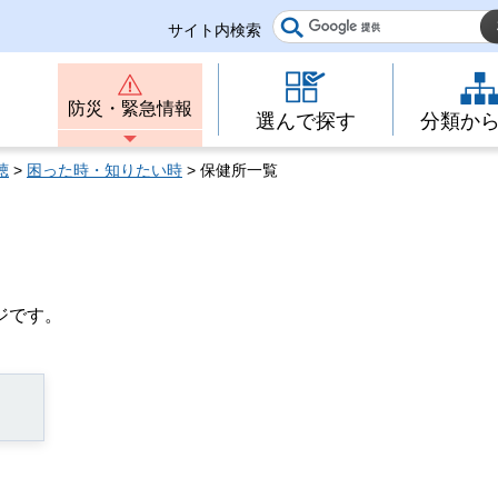
サイト内検索
防災・緊急情報
選んで探す
分類か
聴
>
困った時・知りたい時
> 保健所一覧
ジです。
）