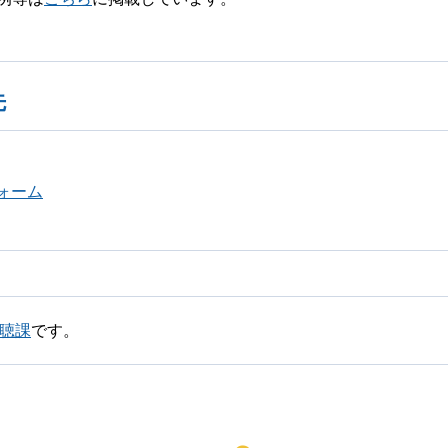
先
ォーム
広聴課
です。