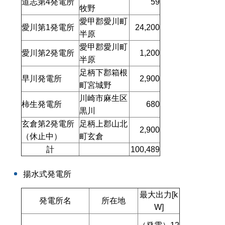
道志第4発電所
59
牧野
愛甲郡愛川町
愛川第1発電所
24,200
半原
愛甲郡愛川町
愛川第2発電所
1,200
半原
足柄下郡箱根
早川発電所
2,900
町宮城野
川崎市麻生区
柿生発電所
680
黒川
玄倉第2発電所
足柄上郡山北
2,900
（休止中）
町玄倉
計
100,489
揚水式発電所
最大出力[k
発電所名
所在地
W]