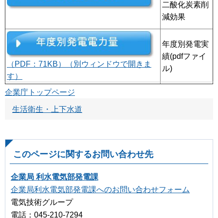
二酸化炭素削
減効果
年度別発電実
績(pdfファイ
（PDF：71KB）（別ウィンドウで開きま
ル)
す）
企業庁トップページ
生活衛生・上下水道
このページに関するお問い合わせ先
企業局 利水電気部発電課
企業局利水電気部発電課へのお問い合わせフォーム
電気技術グループ
電話：045-210-7294