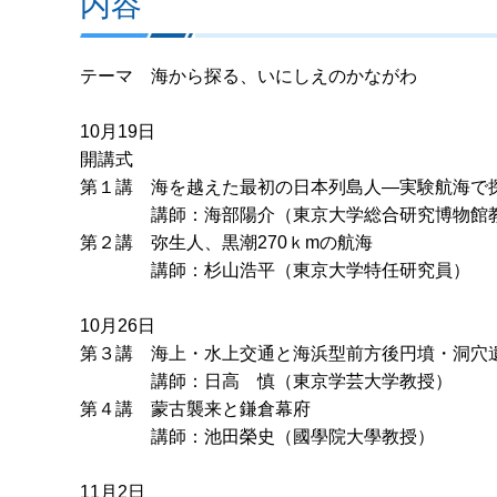
内容
テーマ 海から探る、いにしえのかながわ
10月19日
開講式
第１講 海を越えた最初の日本列島人―実験航海で
講師：海部陽介（東京大学総合研究博物館
第２講 弥生人、黒潮270ｋmの航海
講師：杉山浩平（東京大学特任研究員）
10月26日
第３講 海上・水上交通と海浜型前方後円墳・洞穴
講師：日高 慎（東京学芸大学教授）
第４講 蒙古襲来と鎌倉幕府
講師：池田榮史（國學院大學教授）
11月2日