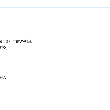
探る3万年前の挑戦ー
教授）
遺跡