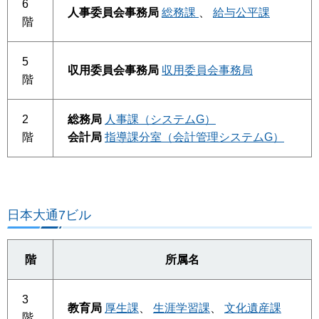
6
人事委員会事務局
総務課
、
給与公平課
階
5
収用委員会事務局
収用委員会事務局
階
2
総務局
人事課（システムG）
階
会計局
指導課分室（会計管理システムG）
日本大通7ビル
階
所属名
3
教育局
厚生課
、
生涯学習課
、
文化遺産課
階