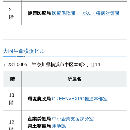
2
健康医療局
医療保険課
、
がん・疾病対策課
階
大同生命横浜ビル
〒231-0005 神奈川県横浜市中区本町2丁目14
階
所属名
13
環境農政局
GREEN×EXPO推進本部室
階
産業労働局
中小企業支援課分室
12
県土整備局
用地課
階