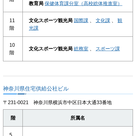
教育局
保健体育課分室（高校総体推進室）
11
文化スポーツ観光局
国際課
、
文化課
、
観
階
光課
10
文化スポーツ観光局
総務室
、
スポーツ課
階
神奈川県住宅供給公社ビル
〒231-0021 神奈川県横浜市中区日本大通33番地
階
所属名
5