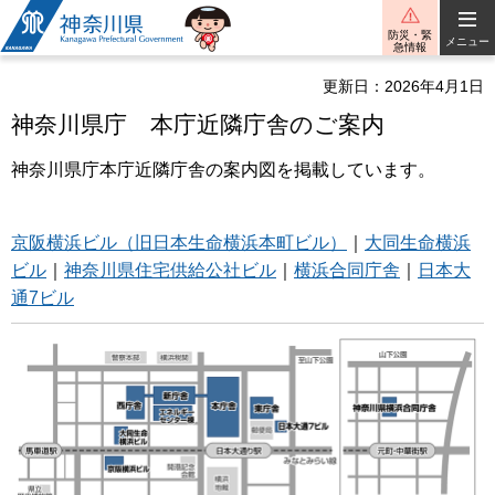
神奈川県
防災・緊
メニュー
急情報
更新日：2026年4月1日
神奈川県庁 本庁近隣庁舎のご案内
神奈川県庁本庁近隣庁舎の案内図を掲載しています。
京阪横浜ビル（旧日本生命横浜本町ビル）
｜
大同生命横浜
ビル
｜
神奈川県住宅供給公社ビル
｜
横浜合同庁舎
｜
日本大
通7ビル