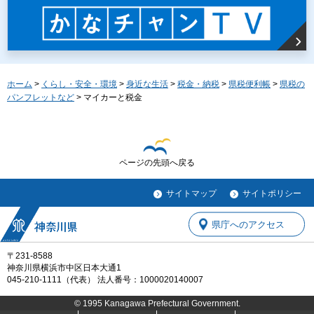
ホーム
>
くらし・安全・環境
>
身近な生活
>
税金・納税
>
県税便利帳
>
県税の
パンフレットなど
> マイカーと税金
ページの先頭へ戻る
サイトマップ
サイトポリシー
県庁へのアクセス
〒231-8588
神奈川県横浜市中区日本大通1
045-210-1111（代表） 法人番号：1000020140007
© 1995 Kanagawa Prefectural Government.