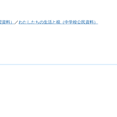
習資料）
／
わたしたちの生活と税（中学校公民資料）