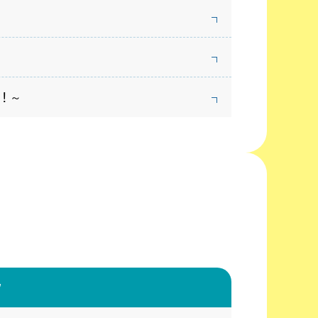
！～
取組
生涯スポーツ
ツ
パーク（神奈川県立スポーツセンター）