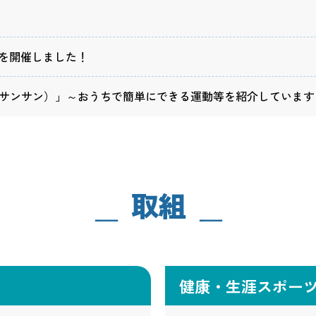
」を開催しました！
マルサンサン）」～おうちで簡単にできる運動等を紹介しています
HOME
取組
お知らせ一覧
競技スポーツ推進の
健康・体力つくり、
パラスポーツ
健康・生涯スポー
アサンテ スポーツ