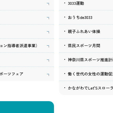
神奈川のスポーツツ
3033運動
神奈川のサイクルツ
かながわスポーツ・
おうちde3033
部活動の地域展開
親子ふれあい体操
行政情報
神奈川県スポーツ推進
ョン指導者派遣事業）
県民スポーツ月間
神奈川県スポーツ推進
神奈川県スポーツ推進
写真・動画ライブラリ
神奈川県スポーツ推進計
誰もが安全・安心にス
スポーツ施設検索
働く世代の女性の運動促
ポーツフェア
かながわでLet'Sスロー
）