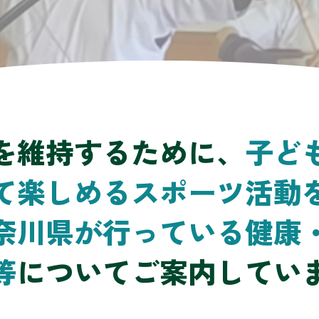
を維持するために、
子ど
て楽しめる
スポーツ活動
奈川県が行っている
健康
等
についてご案内してい