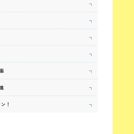
ーリズム
ーリズム
プラットフォーム
条例
計画
審議会
ー
画
ポーツをするために
進
ラン！