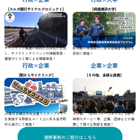
【スルガ銀行サイクルプロジェクト】
【桐蔭横浜大学】
サイクリング推進の目的の方向性が合致
部活動の地域移行に係る指導者の養成を
し、サイクリングイベントの情報発信・
目的に実施！
運営やＳＮＳ等による情報発信！
行政×企業
企業×企業
【駅からサイクリング】
【その他、多様な連携】
JR東日本横浜支社主催でスタンプラリー
その他、「BMXフリースタイル」W杯や
を実施する取組をルート上にある各市町
神奈川ダービー等、企業、団体などが連
村も協力して実施！
携して様々な取組を実施！
連携事例のご紹介はこちら