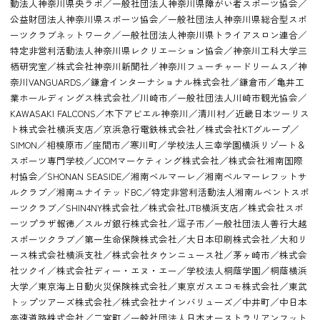
動法人神奈川県央ラボ／一般社団法人神奈川県障がい者スポーツ協会／
公益財団法人神奈川県スポーツ協会／一般社団法人神奈川県総合型スポ
ーツクラブネットワーク／一般社団法人神奈川県トライアスロン連合／
特定非営利活動法人神奈川県レクリエーション協会／神奈川工科大学三
栖研究室／株式会社神奈川新聞社／神奈川フューチャードリームス／神
奈川VANGUARDS／鎌倉インターナショナル株式会社／鎌倉市／亀井工
業ホールディングス株式会社／川崎市／一般社団法人川崎市観光協会／
KAWASAKI FALCONS／木下アビエル神奈川／清川村／近畿日本ツーリス
ト株式会社横浜支店／京浜急行電鉄株式会社／株式会社KTグループ／
SIMON／相模原市／座間市／寒川町／学校法人三幸学園横浜リゾート＆
スポーツ専門学校／JCOMマーケティング株式会社／株式会社湘南国際
村協会／SHONAN SEASIDE／湘南ベルマーレ／湘南ベルマーレフットサ
ルクラブ／湘南ユナイテッドBC／特定非営利活動法人湘南ルベントスポ
ーツクラブ／SHIN4NY株式会社／株式会社JTB横浜支店／株式会社スポ
ーツプラザ報徳／スルガ銀行株式会社／
子市／一般社団法人善行大越
逗
スポーツクラブ／第一生命保険株式会社／大日本印刷株式会社／大和リ
ース株式会社横浜支社／株式会社タウンニュース社／茅ヶ崎市／株式会
社ツクイ／株式会社ディー・エヌ・エー／学校法人桐蔭学園／桐蔭横浜
大学／東京海上日動火災保険株式会社／東京ガスエコモ株式会社／東武
トップツアーズ株式会社／株式会社ナインバリューズ／中井町／中日本
高速道路株式会社／二宮町／一般社団法人日本オーストラリアンフット