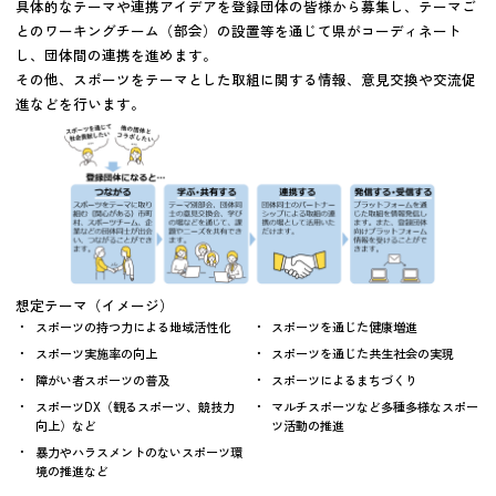
具体的なテーマや連携アイデアを登録団体の皆様から募集し、テーマご
とのワーキングチーム（部会）の設置等を通じて県がコーディネート
し、団体間の連携を進めます。
その他、スポーツをテーマとした取組に関する情報、意見交換や交流促
進などを行います。
想定テーマ（イメージ）
スポーツの持つ力による地域活性化
スポーツを通じた健康増進
スポーツ実施率の向上
スポーツを通じた共生社会の実現
障がい者スポーツの普及
スポーツによるまちづくり
スポーツDX（観るスポーツ、競技力
マルチスポーツなど多種多様なスポー
向上）など
ツ活動の推進
暴力やハラスメントのないスポーツ環
境の推進など