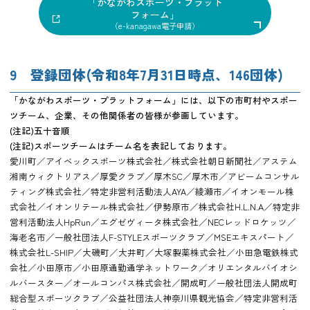
「かながわスポーツ・プラット
フォーム」
（e-kanagawa電子申請）
9 登録団体(令和8年7月31日時点、146団体)
「かながわスポーツ・プラットフォーム」には、以下の市町村やスポー
ツチーム、企業、その他関係者の皆様が参画しています。
(注記)五十音順
(注記)スポーツチームはチーム名を表記しております。
愛川町／アイベックスポーツ株式会社／株式会社朝日新聞社／アステム
湘南ウィクトリアス／厚愛クラブ／厚木SC／厚木市／アビームコンサル
ティング株式会社／特定非営利活動法人AYA／綾瀬市／イオンモール株
式会社／イオンリテール株式会社／伊勢原市／株式会社H.L.N.A／特定非
営利活動法人HpRun／エグゼヴィータ株式会社／NECレッドロケッツ／
海老名市／一般社団法人F-STYLEスポーツクラブ／MSEエキスパート／
株式会社L-SHIP／大磯町／大井町／大塚製薬株式会社／小田急電鉄株式
会社／小田原市／小田原通勤通学ネットワーク／オリエンタルバイオシ
ルバースター／オールコンパス株式会社／開成町／一般社団法人開成町
総合型スポーツクラブ／公益社団法人神奈川県観光協会／特定非営利活