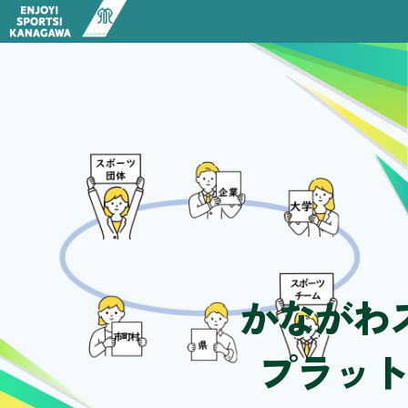
HOME
お知らせ一覧
競技スポーツ推進の取組
健康・体力つくり、生涯スポーツ
パラスポーツ
アサンテ スポーツパーク（神奈川県立スポーツセンタ
神奈川のスポーツツーリズム
神奈川のサイクルツーリズム
かながわスポーツ・プラットフォーム
部活動の地域展開
行政情報
神奈川県スポーツ推進条例
神奈川県スポーツ推進計画
神奈川県スポーツ推進審議会
かながわ
写真・動画ライブラリー
誰もが安全・安心にスポーツをするために
スポーツ施設検索
プラット