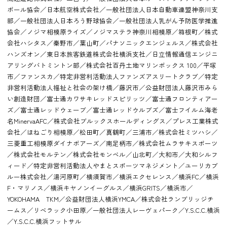
ボール協会／日本航空株式会社／一般社団法人日本自動車連盟神奈川支
部／一般社団法人日本ろう野球協会／一般社団法人乳がん予防医学推進
協会／ノジマ相模原ライズ／ノジマステラ神奈川相模原／箱根町／株式
会社ハシタス／秦野市／葉山町／パナソニックエンジェルス／株式会社
ハンズオン／東日本旅客鉄道株式会社横浜支社／日立情報通信エンジニ
アリングバトミントン部／株式会社百丹土地マリンボックス 100／平塚
市／ファンスカ／特定非営利活動法人ファンズアスリートクラブ／特定
非営利活動法人福祉と社会の架け橋／藤沢市／公益財団法人藤沢市みら
い創造財団／富士通カワサキレッドスピリッツ／富士通フロンティアー
ズ／富士通レッドウェーブ／富士通レッドウルブズ／富士フイルム海老
名MinervaAFC／株式会社ブルックスホールディングス／プレス工業株式
会社／ほねごり相模原／松田町／真鶴町／三浦市／株式会社ミツハシ／
三菱重工相模原ダイナボアーズ／南足柄市／株式会社ムラサキスポーツ
／株式会社モルテン／株式会社モンベル／山北町／大和市／大和シルフ
ィード／特定非営利活動法人やまとスポーツマネジメント／ユーリカブ
ルー株式会社／湯河原町／横須賀市／横浜エクセレンス／横浜FC／横浜
F・マリノス／横浜キヤノンイーグルス／横浜GRITS／横浜市／
YOKOHAMA TKM／公益財団法人横浜YMCA／株式会社ランブリッジチ
ームス／リベラック小田原／一般社団法人レーヴェパーク／Y.S.C.C.横浜
／Y.S.C.C.横浜フットサル