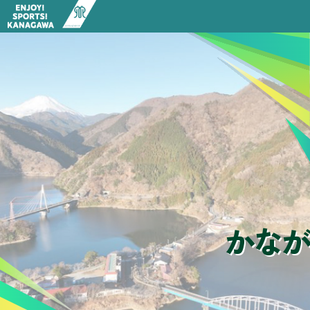
HOME
お知らせ一覧
競技スポーツ推進の取組
健康・体力つくり、生涯スポーツ
パラスポーツ
アサンテ スポーツパーク（神奈川県立スポーツセンタ
神奈川のスポーツツーリズム
神奈川のサイクルツーリズム
かながわスポーツ・プラットフォーム
部活動の地域展開
行政情報
神奈川県スポーツ推進条例
神奈川県スポーツ推進計画
神奈川県スポーツ推進審議会
かなが
写真・動画ライブラリー
誰もが安全・安心にスポーツをするために
スポーツ施設検索