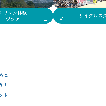
クリング体験
サイクルス
ケージツアー
めに
う！
クト