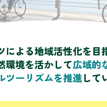
ツによる
地域活性化を目
然環境を活かして
広域的
ル
ツーリズムを推進
して