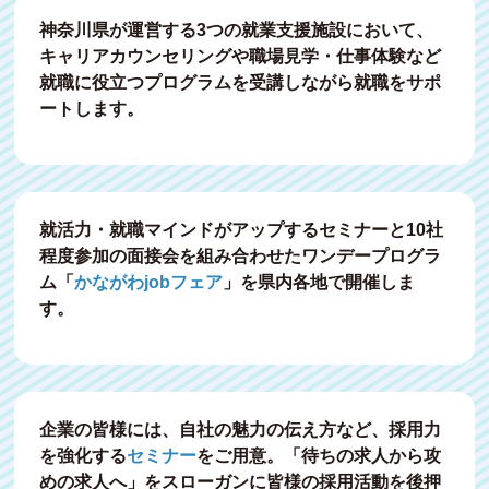
ェア」の応募を開始しました。
神奈川県が運営する3つの就業支援施設において、
キャリアカウンセリングや職場見学・仕事体験など
2026.7.13
就職に役立つプログラムを受講しながら就職をサポ
ートします。
7月24日（金）に小田原で開催される「かながわ
jobフェア」の求人票を公開しました。
2026.7.6
就活力・就職マインドがアップするセミナーと10社
8月17日（月）に茅ヶ崎で開催される「かながわ
程度参加の面接会を組み合わせたワンデープログラ
jobフェア」の応募を開始しました。
ム「
かながわjobフェア
」を県内各地で開催しま
す。
2026.7.3
「女性のためのデジタルスキル育成講座」ページ
に【グループ講座】の詳細を公開しました。
企業の皆様には、自社の魅力の伝え方など、採用力
を強化する
セミナー
をご用意。「待ちの求人から攻
2026.6.23
めの求人へ」をスローガンに皆様の採用活動を後押