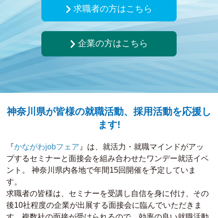
jobフェア」の応募を開始しました。
求職者の方はこちら
2026.5.8
企業の方はこちら
【お知らせ】
令和8年度の採用力強化セミナー（企
業向け）の募集を開始しました。
神奈川県が皆様の就職活動、採用活動を応援し
ます!
『
かながわjobフェア
』は、就活力・就職マインドがアッ
プするセミナーと面接会を組み合わせたワンデー就活イベ
ント。 神奈川県内各地で年間15回開催を予定していま
す。
求職者の皆様は、セミナーを受講し自信を身に付け、その
後10社程度の企業が出展する面接会に臨んでいただきま
す。複数社の面接が受けられるので、効率の良い就職活動