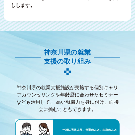
しします。
7月2日（木）に相模原で開催される「かながわjob
フェア」の求人票を公開しました。
2026.6.18
【企業様向け】「業務応援人材活用セミナーペー
神奈川県の就業
ジ」を公開しました。
支援の取り組み
2026.6.18
6月30日（火）に横浜で2回開催される「かながわ
神奈川県の就業支援施設が実施する個別キャリ
jobフェア」の求人票を公開しました。
アカウンセリングや年齢層に合わせたセミナー
なども活用して、
高い就職力を身に付け、面接
2026.6.10
会に挑むこともできます。
「プラチナ世代のためのデジタルスキル習得講
座」ページを公開しました。