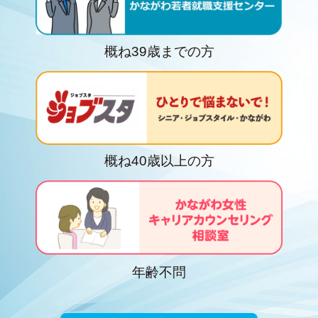
2026.6.4
7月24日（金）に小田原で開催される「かながわ
概ね39歳までの方
jobフェア」の応募を開始しました。
2026.5.15
「女性のためのデジタルスキル育成講座」ページ
を公開しました。
概ね40歳以上の方
2026.5.15
7月2日（木）に相模原で開催される「かながわjob
フェア」の応募を開始しました。
年齢不問
2026.5.15
6月30日（火）に横浜で2回開催される「かながわ