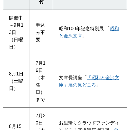
付
開催中
～9月1
申込
昭和100年記念特別展 「
昭和
3日
み不
と金沢文庫
」
（日曜
要
日）
7月1
6日
8月1日
（木
文庫長講座「
「昭和と金沢文
（土曜
曜
庫」展の見どころ
」
日）
日）
まで
7月3
0日
お里帰りクラウドファンディ
8月15