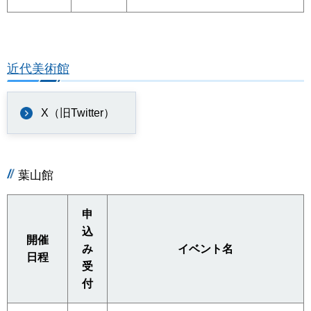
近代美術館
X（旧Twitter）
葉山館
申
込
開催
み
イベント名
日程
受
付