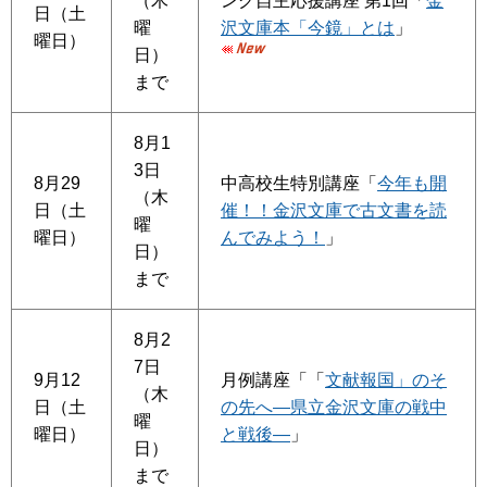
（木
ング自主応援講座 第1回「
金
日（土
曜
沢文庫本「今鏡」とは
」
曜日）
日）
まで
8月1
3日
8月29
中高校生特別講座「
今年も開
（木
日（土
催！！金沢文庫で古文書を読
曜
曜日）
んでみよう！
」
日）
まで
8月2
7日
9月12
月例講座「「
文献報国」のそ
（木
日（土
の先へ―県立金沢文庫の戦中
曜
曜日）
と戦後―
」
日）
まで