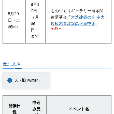
8月1
7日
ものづくりギャラリー展示関
8月29
（月
連講演会「
木造建築の今 中大
日（土
曜
規模木造建築の最新技術
」
曜日）
日）
まで
金沢文庫
X（旧Twitter）
申込
開催日
み受
イベント名
程