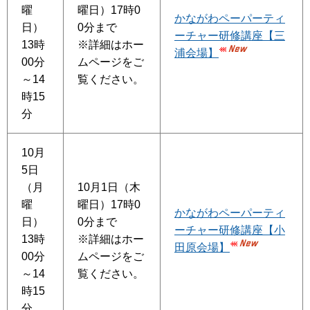
曜
曜日）17時0
かながわペーパーティ
日）
0分まで
ーチャー研修講座【三
13時
※詳細はホー
浦会場】
00分
ムページをご
～14
覧ください。
時15
分
10月
5日
（月
10月1日（木
曜
曜日）17時0
かながわペーパーティ
日）
0分まで
ーチャー研修講座【小
13時
※詳細はホー
田原会場】
00分
ムページをご
～14
覧ください。
時15
分