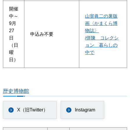
開催
中～
山室眞二の薯版
9月
画〈かまくら博
27
物誌〉
申込み不要
日
/併陳 コレクシ
（日
ョン 暮らしの
曜
中で
日）
歴史博物館
X（旧Twitter）
Instagram