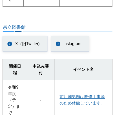
県立図書館
X（旧Twitter)
Instagram
開催日
申込み受
イベント名
程
付
令和9
年度
前川國男館は改修工事等
（予
-
のため休館しています。
定）ま
で