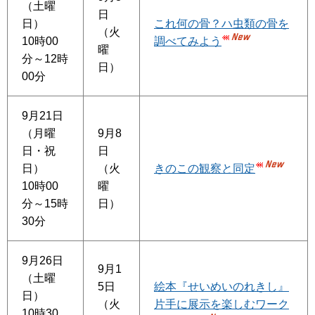
（土曜
日
日）
これ何の骨？ハ虫類の骨を
（火
10時00
調べてみよう
曜
分～12時
日）
00分
9月21日
（月曜
9月8
日・祝
日
日）
（火
きのこの観察と同定
10時00
曜
分～15時
日）
30分
9月26日
9月1
（土曜
5日
絵本『せいめいのれきし』
日）
（火
片手に展示を楽しむワーク
10時30