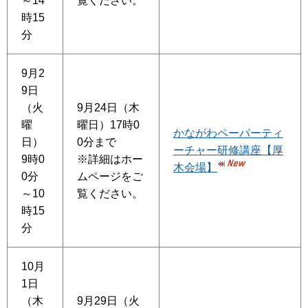
～14
覧ください。
時15
分
9月2
9日
（火
9月24日（木
曜
曜日）17時0
かながわペーパーティ
日）
0分まで
ーチャー研修講座【厚
9時0
※詳細はホー
木会場】
0分
ムページをご
～10
覧ください。
時15
分
10月
1日
（木
9月29日（火