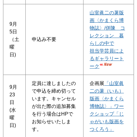
山室眞二の薯版
画〈かまくら博
9月
物誌〉/併陳 コ
5日
レクション 暮
（土
申込み不要
らしの中で
曜
担当学芸員によ
日)
るギャラリート
ーク
定員に達しましたの
企画展
「山室眞
9月
で申込を締め切って
二の薯（いも）
23
います。キャンセル
版画〈かまくら
日
が出た際の追加募集
博物誌〉」ワー
(水
を行う場合はHPで
クショップ「じ
曜
お知らせいたしま
ゃがいも版画を
日)
す。
つくろう」