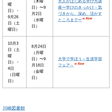
（木曜
大人がはじめる学び方講
曜
日）〜9
座ー学びのきっかけ・気
日）・
月2日
づきから、深め、活かす
9月26
（水曜
ところまでー
日（土
日）
曜日）
10月3
8月24日
日（土
（月曜
曜
日）〜9
大学で学ぼう～生涯学習
日）・
月18日
フェア～
4日
（金曜
（日曜
日）
日）
川崎図書館