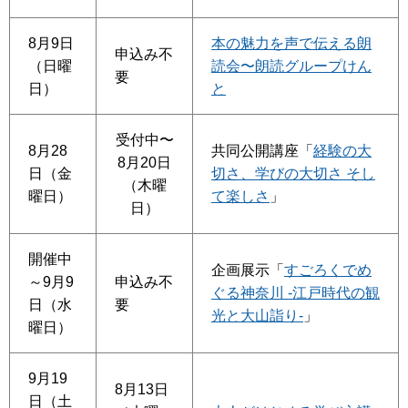
8月9日
本の魅力を声で伝える朗
申込み不
（日曜
読会〜朗読グループけん
要
日）
と
受付中〜
8月28
共同公開講座「
経験の大
8月20日
日（金
切さ、学びの大切さ そし
（木曜
曜日）
て楽しさ
」
日）
開催中
企画展示「
すごろくでめ
～9月9
申込み不
ぐる神奈川 -江戸時代の観
日（水
要
光と大山詣り-
」
曜日）
9月19
8月13日
日（土