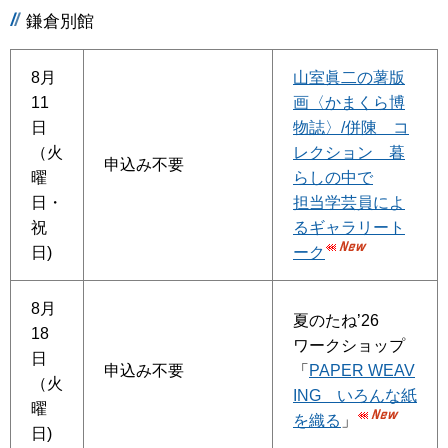
鎌倉別館
8月
山室眞二の薯版
11
画〈かまくら博
日
物誌〉/併陳 コ
（火
レクション 暮
申込み不要
曜
らしの中で
日・
担当学芸員によ
祝
るギャラリート
日)
ーク
8月
夏のたね’26
18
ワークショップ
日
申込み不要
「
PAPER WEAV
（火
ING いろんな紙
曜
を織る
」
日)