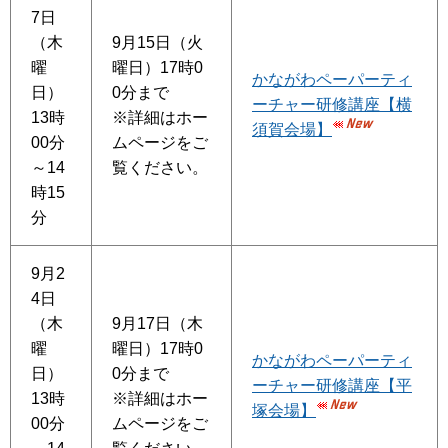
7日
（木
9月15日（火
曜
曜日）17時0
かながわペーパーティ
日）
0分まで
ーチャー研修講座【横
13時
※詳細はホー
須賀会場】
00分
ムページをご
～14
覧ください。
時15
分
9月2
4日
（木
9月17日（木
曜
曜日）17時0
かながわペーパーティ
日）
0分まで
ーチャー研修講座【平
13時
※詳細はホー
塚会場】
00分
ムページをご