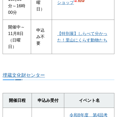
曜
ショップ
分～16時
日）
00分
開催中～
申込
11月8日
【特別展】しらべて分かっ
み不
（日曜
た！里山にくらす動物たち
要
日）
埋蔵文化財センター
開催日程
申込み受付
イベント名
令和8年度 第4回考