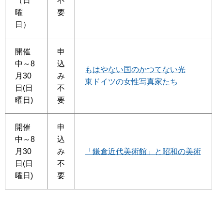
（日
不
曜
要
日）
開催
申
中～8
込
もはやない国のかつてない光
月30
み
東ドイツの女性写真家たち
日(日
不
曜日)
要
開催
申
中～8
込
月30
み
「鎌倉近代美術館」と昭和の美術
日(日
不
曜日)
要