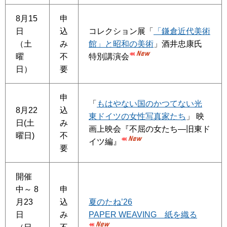
8月15
申
日
込
コレクション展「
「鎌倉近代美術
（土
み
館」と昭和の美術
」酒井忠康氏
曜
不
特別講演会
日）
要
申
「
もはやない国のかつてない光
8月22
込
東ドイツの女性写真家たち
」 映
日(土
み
画上映会『不屈の女たち—旧東ド
曜日)
不
イツ編』
要
開催
中～ 8
申
月23
込
夏のたね’26
日
み
PAPER WEAVING 紙を織る