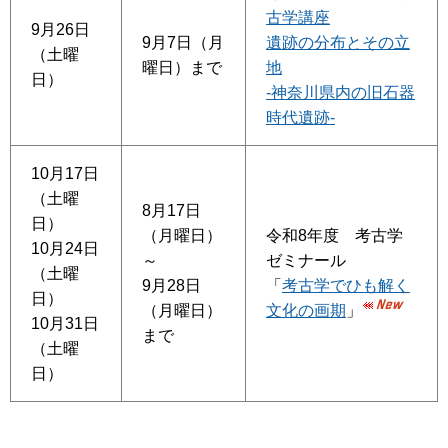
古学講座
9月26日
9月7日（月
遺跡の分布とその立
（土曜
曜日）まで
地
日）
-神奈川県内の旧石器
時代遺跡-
10月17日
（土曜
8月17日
日）
（月曜日）
令和8年度 考古学
10月24日
～
ゼミナール
（土曜
9月28日
「
考古学でひも解く
日）
（月曜日）
文化の画期
」
10月31日
まで
（土曜
日）