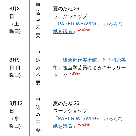
申
8月8
夏のたね’26
込
日
ワークショップ
み
（土
「
PAPER WEAVING いろんな
不
曜日)
紙を織る
」
要
申
8月9
込
「
「鎌倉近代美術館」と昭和の美
日(日
み
術
」担当学芸員によるギャラリー
曜日)
不
トーク
要
申
8月12
夏のたね’26
込
日
ワークショップ
み
（水
「
PAPER WEAVING いろんな
不
曜日)
紙を織る
」
要