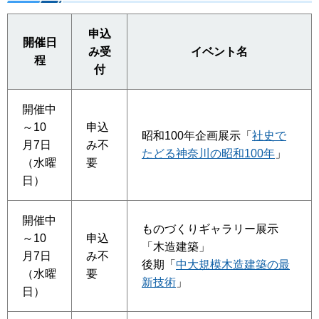
申込
開催日
み受
イベント名
程
付
開催中
～10
申込
昭和100年企画展示「
社史で
月7日
み不
たどる神奈川の昭和100年
」
（水曜
要
日）
開催中
ものづくりギャラリー展示
～10
申込
「木造建築」
月7日
み不
後期「
中大規模木造建築の最
（水曜
要
新技術
」
日）