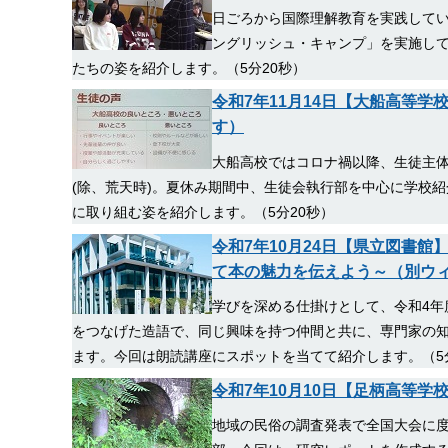
日ごろから国際理解教育を実践してい
ングリッシュ・キャンプ」を実施し
たちの姿を紹介します。（5分20秒）
令和7年11月14日【大船高等学校】O
す）
大船高校ではコロナ禍以降、生徒主体で行う学
(除、荒天時)。夏休み期間中、生徒会執行部を中心に学校
に取り組む姿を紹介します。（5分20秒）
令和7年10月24日【県立図書
て本の魅力を伝えよう～（別ウ
学びを深める仕掛けとして、令和4年度
をつなげた造語で、同じ興味を持つ仲間と共に、専門家の
ます。今回は朗読講座にスポットを当てて紹介します。（5
令和7年10月10日【足柄高等
地域の民俗の調査発表で全国大会に