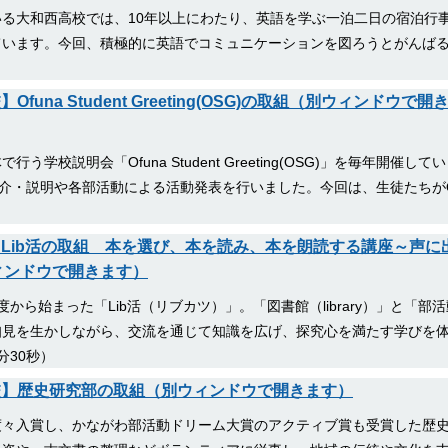
る大和西高校では、10年以上にわたり、英語を学ぶ一泊二日の宿泊行
ています。今回、積極的に英語でコミュニケーションを図ろうとがんば
funa Student Greeting(OSG)の取組（別ウィンドウで開
校説明会「Ofuna Student Greeting(OSG)」を毎年開催して
紹介・説明や各部活動による活動発表を行いました。今回は、生徒たちが
館】Lib活の取組 本を選び、本を読み、本を朗読する講座～声に
ィンドウで開きます）
から始まった「Lib活（リブカツ）」。「図書館（library）」と「部
知見を生かしながら、交流を通じて知識を広げ、探究心を満たす学びを
分30秒）
学校】歴史研究部の取組（別ウィンドウで開きます）
度々入賞し、かながわ部活動ドリーム大賞のアクティブ賞も受賞した歴