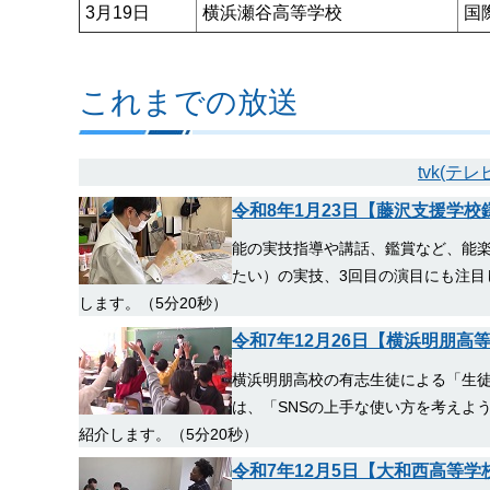
3月19日
横浜瀬谷高等学校
国
これまでの放送
tvk(テ
令和8年1月23日【藤沢支援学
能の実技指導や講話、鑑賞など、能楽
たい）の実技、3回目の演目にも注目
します。（5分20秒）
令和7年12月26日【横浜明朋
横浜明朋高校の有志生徒による「生
は、「SNSの上手な使い方を考えよ
紹介します。（5分20秒）
令和7年12月5日【大和西高等