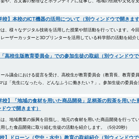
る姿や、古文書の整理などボランティアに従事し、地域の伝統や文化を
等学校】本校のICT機器の活用について（別ウィンドウで開きま
では、様々なデジタル技術を活用した授業や部活動を行っています。今
レーザーカッターと3Dプリンターを活用している科学部の活動を紹介
】「高校生版教育委員会」での参加生徒の取組（別ウィンドウで
クール議会における提言を受け、高校生が教育委員会（教育長、教育委
マは「先生になったら、どんなふうに働きたい？」。参加生徒の委員会
等学校】「地域の食材を用いた商品開発」足柄茶の煎茶を用いた
ンドウで開きます）
班は、地域農業の振興を目指し、地元の食材を用いた商品開発を行って
用した食品開発に取り組む生徒の活動を紹介します。（5分20秒）
学校】ドローン（空中・水中）教育の取組紹介（別ウィンドウで