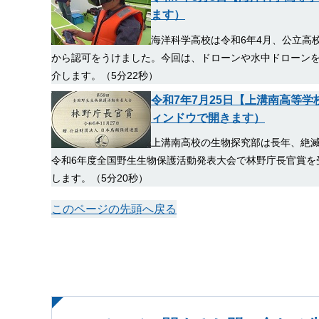
ます）
海洋科学高校は令和6年4月、公立高
から認可をうけました。今回は、ドローンや水中ドローン
介します。（5分22秒）
令和7年7月25日【上溝南高等
ィンドウで開きます）
上溝南高校の生物探究部は長年、絶
令和6年度全国野生生物保護活動発表大会で林野庁長官賞を
します。（5分20秒）
このページの先頭へ戻る