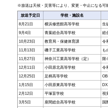
※放送は天候・災害等により、変更・中止になる可
放送予定日
学校・施設名
8月21日
横浜修悠館高等学校
生
9月4日
青葉総合高等学校
総
10月23日
教育局・保健体育課
令
11月13日
磯子工業高等学校
も
11月27日
神奈川工業高等学校（定）
限
12月11日
小田原北高等学校
令
12月25日
足柄高等学校
O
1月15日
小田原東高等学校
D
2月12日
平塚盲学校
視
3月5日
座間総合高等学校
国