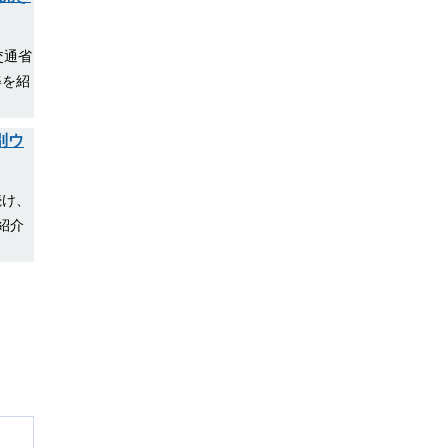
交通省
姿を紹
別ウ
続け、
紹介