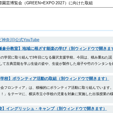
際園芸博覧会（GREEN×EXPO 2027）に向けた取組
レビ神奈川)公式YouTube
校鎌倉分教室】地域に根ざす能楽の学び（別ウィンドウで開きま
の学習に取り組んで3年目になる藤沢支援学校。今回は、積み重ねた謡
して古典芸能を学ぶ生徒の姿や、生徒が製作した扇子や竹のランタンを
高等学校】ボランティア活動の取組（別ウィンドウで開きます）
徒会フロンティア」は、積極的にボランティア活動に取り組んでいます
う！」をテーマに、横浜市立小学校の児童を対象に実施した出張授業の
学校】イングリッシュ・キャンプ（別ウィンドウで開きます）