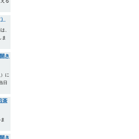
支える
す）
回は、
しま
開き
員）に
当日
煎茶
いま
開き