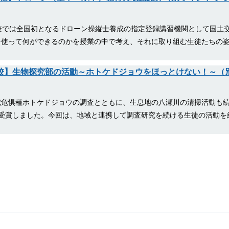
校では全国初となるドローン操縦士養成の指定登録講習機関として国土
を使って何ができるのかを授業の中で考え、それに取り組む生徒たちの
学校】生物探究部の活動～ホトケドジョウをほっとけない！～（
滅危惧種ホトケドジョウの調査とともに、生息地の八瀬川の清掃活動も
受賞しました。今回は、地域と連携して調査研究を続ける生徒の活動を