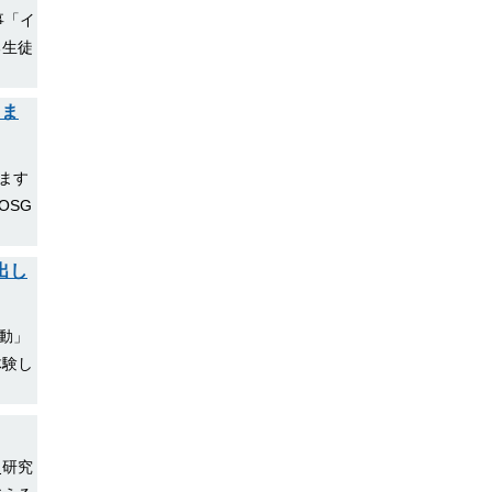
事「イ
る生徒
きま
います
OSG
出し
活動」
体験し
史研究