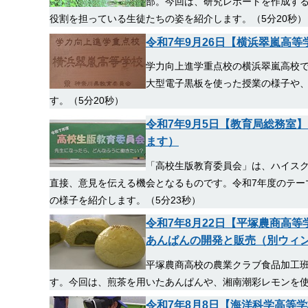
部。今回は、研究レポートを作成す
役割を担っている生徒たちの姿を紹介します。（5分20秒）
令和7年9月26日【横浜翠嵐高
学力向上進学重点校の横浜翠嵐高校
大型電子黒板を使った授業の様子や、
す。（5分20秒）
令和7年9月5日【教育局総務室
ます）
「高校生版教育委員会」は、ハイス
直接、意見を伝える機会となるものです。令和7年度のテー
の様子を紹介します。（5分23秒）
令和7年8月22日【平塚農商高
あんぱんの開発と販売（別ウィ
平塚農商高校の農業クラブ食品加工
す。今回は、煎茶を用いたあんぱんや、湘南潮彩レモンを使
令和7年8月8日【海洋科学高等