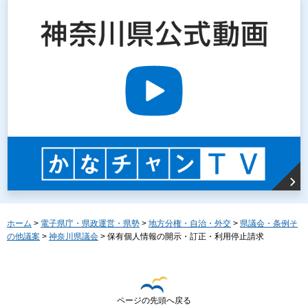
ホーム
>
電子県庁・県政運営・県勢
>
地方分権・自治・外交
>
県議会・条例そ
の他議案
>
神奈川県議会
> 保有個人情報の開示・訂正・利用停止請求
ページの先頭へ戻る