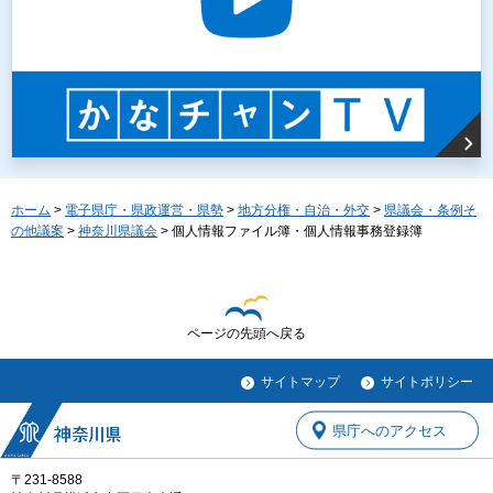
ホーム
>
電子県庁・県政運営・県勢
>
地方分権・自治・外交
>
県議会・条例そ
の他議案
>
神奈川県議会
> 個人情報ファイル簿・個人情報事務登録簿
ページの先頭へ戻る
サイトマップ
サイトポリシー
県庁へのアクセス
〒231-8588