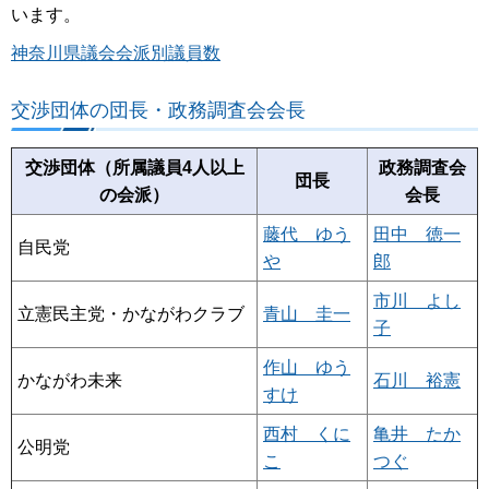
います。
神奈川県議会会派別議員数
交渉団体の団長・政務調査会会長
交渉団体（所属議員4人以上
政務調査会
団長
の会派）
会長
藤代 ゆう
田中 徳一
自民党
や
郎
市川 よし
立憲民主党・かながわクラブ
青山 圭一
子
作山 ゆう
かながわ未来
石川 裕憲
すけ
西村 くに
亀井 たか
公明党
こ
つぐ