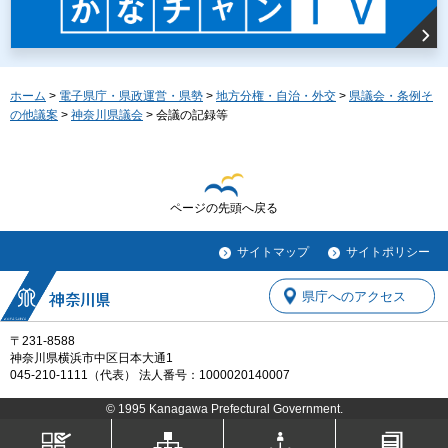
ホーム
>
電子県庁・県政運営・県勢
>
地方分権・自治・外交
>
県議会・条例そ
の他議案
>
神奈川県議会
> 会議の記録等
ページの先頭へ戻る
サイトマップ
サイトポリシー
県庁へのアクセス
〒231-8588
神奈川県横浜市中区日本大通1
045-210-1111（代表） 法人番号：1000020140007
© 1995 Kanagawa Prefectural Government.