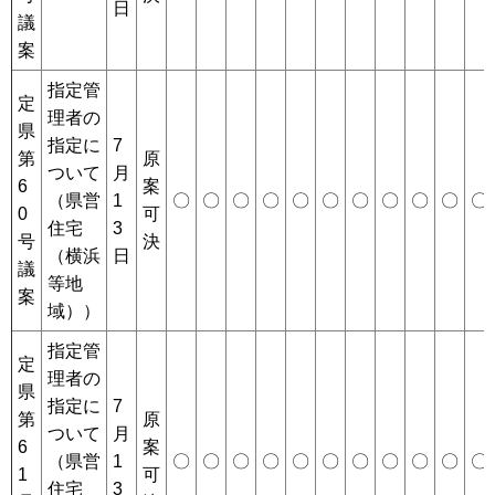
日
議
案
指定管
定
理者の
県
指定に
7
第
原
ついて
月
6
案
（県営
1
〇
〇
〇
〇
〇
〇
〇
〇
〇
〇
〇
0
可
住宅
3
号
決
（横浜
日
議
等地
案
域））
指定管
定
理者の
県
指定に
7
第
原
ついて
月
6
案
（県営
1
〇
〇
〇
〇
〇
〇
〇
〇
〇
〇
〇
1
可
住宅
3