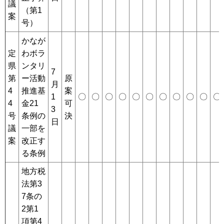
議
（第1
案
号）
かなが
定
わボラ
県
ンタリ
7
第
ー活動
原
月
4
推進基
案
1
〇
〇
〇
〇
〇
〇
〇
〇
〇
〇
〇
4
金21
可
3
号
条例の
決
日
議
一部を
案
改正す
る条例
地方税
法第3
7条の
2第1
項第4