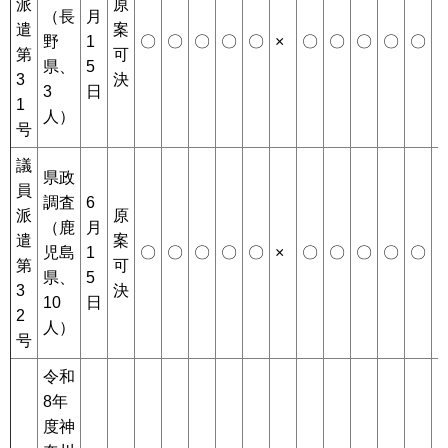
派
原
（長
月
遣
案
野
1
〇
〇
〇
〇
〇
×
〇
〇
〇
〇
〇
×
第
可
県、
5
3
決
3
日
1
人）
号
議
県政
員
調査
6
派
原
（鹿
月
遣
案
児島
1
〇
〇
〇
〇
〇
×
〇
〇
〇
〇
〇
×
第
可
県、
5
3
決
10
日
2
人）
号
令和
8年
度神