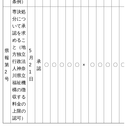
条例）
専決処
分につ
いて承
認を求
めるこ
と（地
県
5
方独立
報
月
行政法
承
第
2
〇
〇
〇
〇
〇
×
〇
〇
〇
〇
〇
人神奈
認
2
1
川県立
号
日
福祉機
構の徴
収する
料金の
上限の
認可）