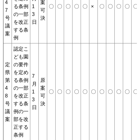
4
案
る条例
1
〇
〇
〇
〇
〇
×
〇
〇
〇
〇
〇
7
可
の一部
3
号
決
を改正
日
議
する条
案
例
認定こ
ども園
定
の要件
県
を定め
7
第
る条例
原
月
4
の一部
案
1
〇
〇
〇
〇
〇
〇
〇
〇
〇
〇
〇
8
を改正
可
3
号
する条
決
日
議
例の一
案
部を改
正する
条例