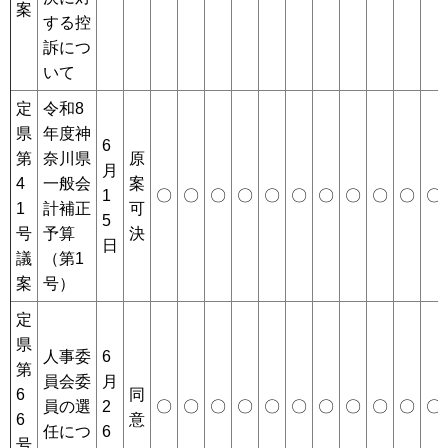
案
する控
訴につ
いて
定
令和8
県
年度神
6
第
奈川県
原
月
4
一般会
案
1
〇
〇
〇
〇
〇
〇
〇
〇
〇
〇
〇
1
計補正
可
5
号
予算
決
日
議
（第1
案
号）
定
県
人事委
6
第
員会委
月
6
同
員の選
2
〇
〇
〇
〇
〇
〇
〇
〇
〇
〇
〇
6
意
任につ
6
号