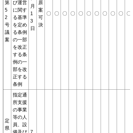
第
び運営
原
月
5
に関す
案
1
〇
〇
〇
〇
〇
〇
〇
〇
〇
〇
〇
2
る基準
可
3
号
を定め
決
日
議
る条例
案
の一部
を改正
する条
例の一
部を改
正する
条例
指定通
所支援
の事業
等の人
定
員、設
県
備及び
7