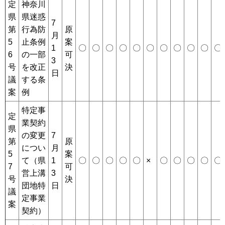
定
神奈川
県
県迷惑
7
第
行為防
原
月
5
止条例
案
1
〇
〇
〇
〇
〇
〇
〇
〇
〇
〇
〇
6
の一部
可
3
号
を改正
決
日
議
する条
案
例
特定事
定
業契約
県
の変更
7
第
原
につい
月
5
案
て（県
1
〇
〇
〇
〇
〇
×
〇
〇
〇
〇
〇
7
可
営上溝
3
号
決
団地特
日
議
定事業
案
契約）