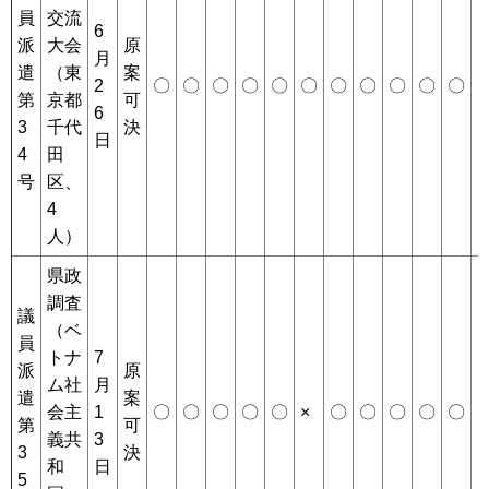
員
交流
6
派
大会
原
月
遣
（東
案
2
〇
〇
〇
〇
〇
〇
〇
〇
〇
〇
〇
第
京都
可
6
3
千代
決
日
4
田
号
区、
4
人）
県政
調査
議
（ベ
員
トナ
7
派
原
ム社
月
遣
案
会主
1
〇
〇
〇
〇
〇
×
〇
〇
〇
〇
〇
×
第
可
義共
3
3
決
和
日
5