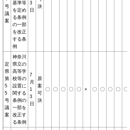
基準等
3
号
決
を定め
日
議
る条例
案
の一部
を改正
する条
例
神奈川
定
県立の
県
高等学
7
第
校等の
原
月
5
設置に
案
1
〇
〇
〇
〇
〇
×
〇
〇
〇
〇
〇
5
関する
可
3
号
条例の
決
日
議
一部を
案
改正す
る条例