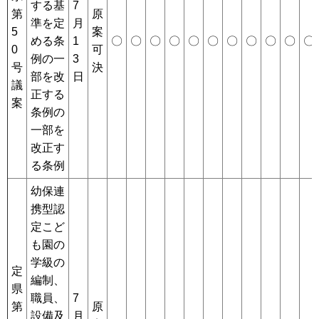
する基
7
第
原
準を定
月
5
案
める条
1
〇
〇
〇
〇
〇
〇
〇
〇
〇
〇
〇
0
可
例の一
3
号
決
部を改
日
議
正する
案
条例の
一部を
改正す
る条例
幼保連
携型認
定こど
も園の
学級の
定
編制、
県
職員、
7
第
原
設備及
月