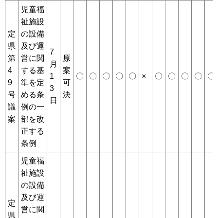
児童福
祉施設
定
の設備
県
及び運
7
第
営に関
原
月
4
する基
案
1
〇
〇
〇
〇
〇
×
〇
〇
〇
〇
〇
9
準を定
可
3
号
める条
決
日
議
例の一
案
部を改
正する
条例
児童福
祉施設
の設備
及び運
定
営に関
県