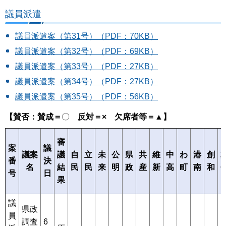
議員派遣
議員派遣案（第31号）（PDF：70KB）
議員派遣案（第32号）（PDF：69KB）
議員派遣案（第33号）（PDF：27KB）
議員派遣案（第34号）（PDF：27KB）
議員派遣案（第35号）（PDF：56KB）
【賛否：賛成＝
〇
反対
＝× 欠席者等＝▲】
審
案
議
県
維
中
議案
議
自
立
未
公
共
わ
港
創
番
決
政
新
高
名
結
民
民
来
明
産
町
南
和
号
日
果
議
県政
員
調査
6