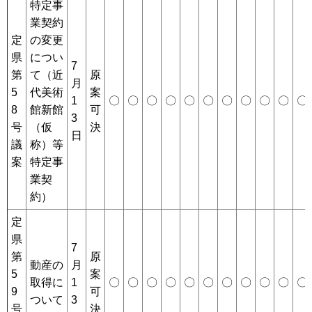
特定事
業契約
定
の変更
県
につい
7
第
て（近
原
月
5
代美術
案
1
〇
〇
〇
〇
〇
〇
〇
〇
〇
〇
〇
8
館新館
可
3
号
（仮
決
日
議
称）等
案
特定事
業契
約）
定
県
7
第
原
動産の
月
5
案
取得に
1
〇
〇
〇
〇
〇
〇
〇
〇
〇
〇
〇
9
可
ついて
3
号
決