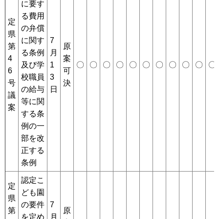
に要す
る費用
定
の弁償
県
に関す
7
第
原
る条例
月
4
案
及び学
1
〇
〇
〇
〇
〇
〇
〇
〇
〇
〇
〇
6
可
校職員
3
号
決
の給与
日
議
等に関
案
する条
例の一
部を改
正する
条例
認定こ
定
ども園
県
の要件
7
第
原
を定め
月