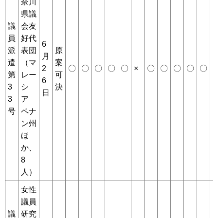
奈川
県議
議
会友
員
好代
6
派
表団
原
月
遣
（マ
案
2
〇
〇
〇
〇
〇
×
〇
〇
〇
〇
〇
第
レー
可
6
3
シ
決
日
3
ア
号
ペナ
ン州
ほ
か、
8
人）
女性
議員
議
研究