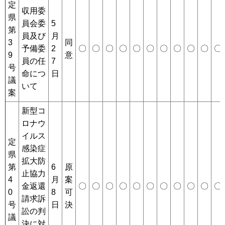
定
収用委
県
員会委
5
第
員及び
月
3
同
予備委
2
〇
〇
〇
〇
〇
〇
〇
〇
〇
〇
〇
9
意
員の任
7
号
命につ
日
議
いて
案
新型コ
ロナウ
イルス
定
感染症
県
拡大防
第
6
原
止協力
4
月
案
金返還
〇
〇
〇
〇
〇
〇
〇
〇
〇
〇
〇
0
8
可
請求訴
号
日
決
訟の判
議
決に対