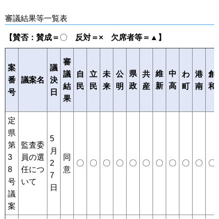
審議結果等一覧表
【賛否：賛成＝
〇
反対
＝× 欠席者等＝▲】
審
案
議
県
維
中
議
自
立
未
公
共
わ
港
創
番
議案名
決
政
新
高
結
民
民
来
明
産
町
南
和
号
日
果
定
県
5
第
監査委
月
3
員の選
同
2
〇
〇
〇
〇
〇
〇
〇
〇
〇
〇
〇
8
任につ
意
7
号
いて
日
議
案