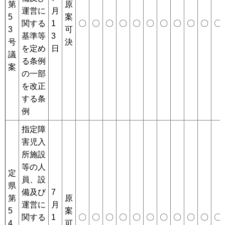
第
原
運営に
月
5
案
関する
1
〇
〇
〇
〇
〇
〇
〇
〇
〇
〇
〇
3
可
基準等
3
号
決
を定め
日
議
る条例
案
の一部
を改正
する条
例
指定障
害児入
所施設
等の人
定
員、設
県
備及び
7
第
原
運営に
月
5
案
関する
1
〇
〇
〇
〇
〇
〇
〇
〇
〇
〇
〇
4
可