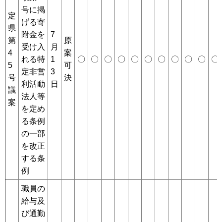
号に掲
定
げる寄
県
附金を
7
第
原
受け入
月
4
案
れる特
1
〇
〇
〇
〇
〇
〇
〇
〇
〇
〇
〇
5
可
定非営
3
号
決
利活動
日
議
法人等
案
を定め
る条例
の一部
を改正
する条
例
職員の
給与及
び通勤