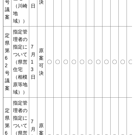
号
決
（川崎
日
議
地
案
域））
指定管
定
理者の
県
指定に
7
第
原
ついて
月
6
案
（県営
1
〇
〇
〇
〇
〇
〇
〇
〇
〇
〇
〇
2
可
住宅
3
号
決
（相模
日
議
原等地
案
域））
指定管
定
理者の
県
指定に
7
第
ついて
原
月
6
（県営
案