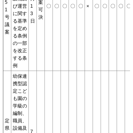
5
案
び運営
1
〇
〇
〇
〇
〇
×
〇
〇
〇
〇
〇
1
可
に関す
3
号
決
る基準
日
議
を定め
案
る条例
の一部
を改正
する条
例
幼保連
携型認
定こど
も園の
学級の
編制、
定
職員、
県
設備及
7