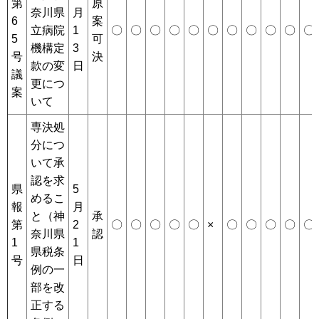
第
原
奈川県
月
6
案
立病院
1
〇
〇
〇
〇
〇
〇
〇
〇
〇
〇
〇
5
可
機構定
3
号
決
款の変
日
議
更につ
案
いて
専決処
分につ
いて承
認を求
県
5
めるこ
報
月
と（神
承
第
2
〇
〇
〇
〇
〇
×
〇
〇
〇
〇
〇
奈川県
認
1
1
県税条
号
日
例の一
部を改
正する