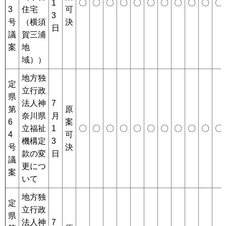
1
〇
〇
〇
〇
〇
〇
〇
〇
〇
〇
〇
3
住宅
可
3
号
（横須
決
日
議
賀三浦
案
地
域））
地方独
定
立行政
県
法人神
7
第
原
奈川県
月
6
案
立福祉
1
〇
〇
〇
〇
〇
〇
〇
〇
〇
〇
〇
4
可
機構定
3
号
決
款の変
日
議
更につ
案
いて
地方独
定
立行政
県
法人神
7