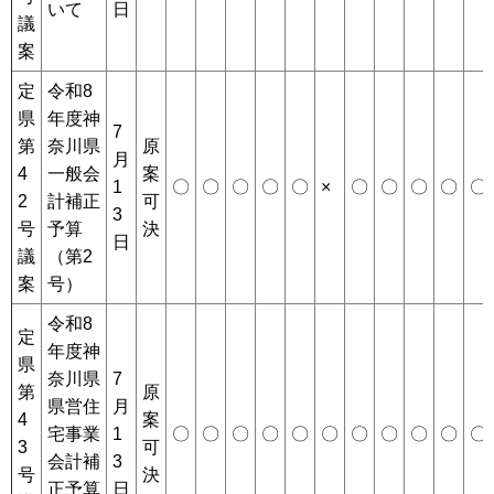
いて
日
議
案
定
令和8
県
年度神
7
第
奈川県
原
月
4
一般会
案
1
〇
〇
〇
〇
〇
×
〇
〇
〇
〇
〇
2
計補正
可
3
号
予算
決
日
議
（第2
案
号）
令和8
定
年度神
県
奈川県
7
第
原
県営住
月
4
案
宅事業
1
〇
〇
〇
〇
〇
〇
〇
〇
〇
〇
〇
3
可
会計補
3
号
決
正予算
日