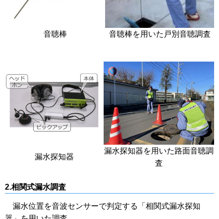
音聴棒
音聴棒を用いた戸別音聴調査
漏水探知器を用いた路面音聴調
漏水探知器
査
2.相関式漏水調査
漏水位置を音波センサーで判定する「相関式漏水探知
器」を用いた調査