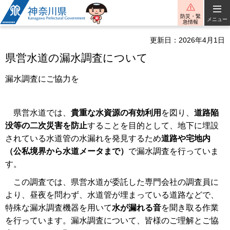
神奈川県
防災・緊
メニュー
急情報
更新日：2026年4月1日
県営水道の漏水調査について
漏水調査にご協力を
県営水道では、
貴重な水資源の有効利用
を図り、
道路陥
没等の二次災害を防止
することを目的として、地下に埋設
されている水道管の水漏れを発見するため
道路や宅地内
（公私境界から水道メータまで）
で漏水調査を行っていま
す。
この調査では、県営水道が委託した専門会社の調査員に
より、昼夜を問わず、水道管が埋まっている道路などで、
特殊な漏水調査機器を用いて
水が漏れる音
を聞き取る作業
を行っています。漏水調査について、皆様のご理解とご協