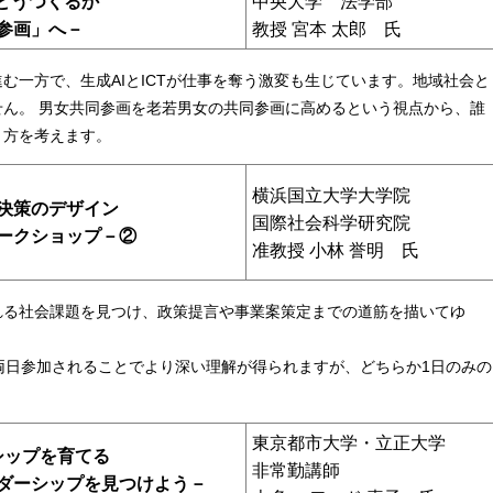
どうつくるか
中央大学 法学部
参画」へ－
教授 宮本 太郎 氏
む一方で、生成AIとICTが仕事を奪う激変も生じています。地域社会と
ん。 男女共同参画を老若男女の共同参画に高めるという視点から、誰
り方を考えます。
横浜国立大学大学院
決策のデザイン
国際社会科学研究院
ークショップ－②
准教授 小林 誉明 氏
れる社会課題を見つけ、政策提言や事業案策定までの道筋を描いてゆ
です。両日参加されることでより深い理解が得られますが、どちらか1日のみの
東京都市大学・立正大学
シップを育てる
非常勤講師
ダーシップを見つけよう－