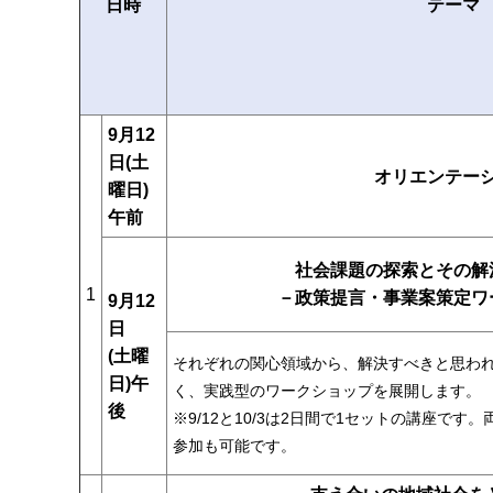
日時
テーマ
9月12
日(土
オリエンテー
曜日)
午前
社会課題の探索とその解
1
－政策提言・事業案策定ワ
9月12
日
(土曜
それぞれの関心領域から、解決すべきと思わ
日)
午
く、実践型のワークショップを展開します。
後
※9/12と10/3は2日間で1セットの講座
参加も可能です。