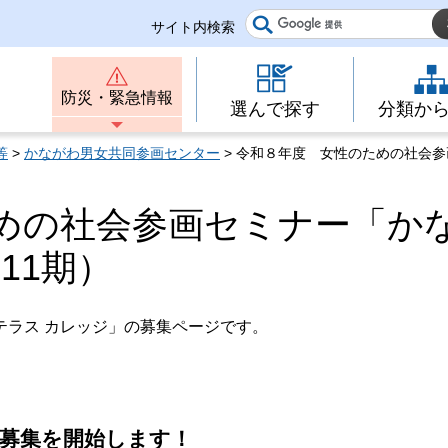
サイト内検索
防災・緊急情報
選んで探す
分類か
等
>
かながわ男女共同参画センター
> 令和８年度 女性のための社会参
めの社会参画セミナー「か
11期）
テラス カレッジ」の募集ページです。
生募集を開始します！