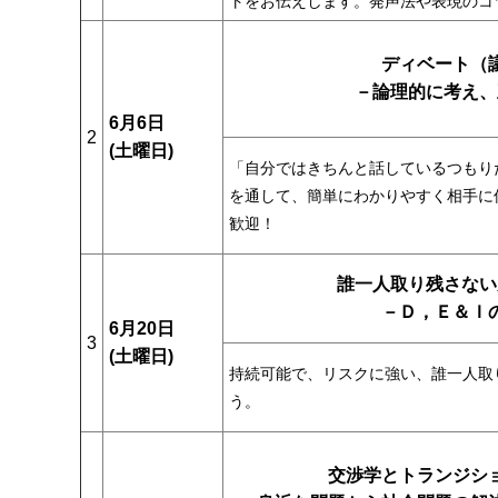
トをお伝えします。発声法や表現のコ
ディベート（
－論理的に考え、
6月6日
2
(土曜日)
「自分ではきちんと話しているつもり
を通して、簡単にわかりやすく相手に
歓迎！
誰一人取り残さない
－Ｄ，Ｅ＆Ｉ
6月20日
3
(土曜日)
持続可能で、リスクに強い、誰一人取
う。
交渉学とトランジシ