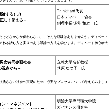
ツを学んで、第一印象アップにつなげましょう。
ThinkHard代表
議論する）力
日本ディベート協会
正しく伝える－
副理事長 瀬能 和彦 氏
だけどなかなか伝わらない」、そんな経験はありませんか。ディベート
伝わる話し方と実りのある議論の方法を学びます。ディベート初心者大
男女共同参画社会
立教大学名誉教授
の視点から－
萩原 なつ子 氏
り残さない社会の実現のために必要なプロセスについて考えてみましょ
明治大学専門職大学院
ョン・マネジメント
ガバナンス研究科