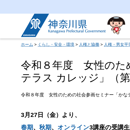
神奈川県
ホーム
>
くらし・安全・環境
>
人権と協働
>
人権・男女平
令和８年度 女性のた
テラス カレッジ」（第
令和８年度 女性のための社会参画セミナー「かな
3月27日（金）より、
春期
、
秋期
、
オンライン
3講座の受講