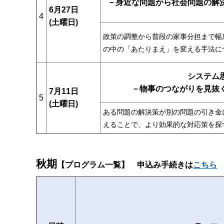
－身近な問題から社会問題の解
6月27日
4
(土曜日)
政策の調整から普段の家事分担まで幅
の中の「あたりまえ」を変える手法に
システム
－物事のつながりを見抜
7月11日
5
(土曜日)
ある問題の解決策が別の問題の引き金
えることで、より効果的な対応策を探
秋期
【プログラム一覧】
申込み手続きは
こちら