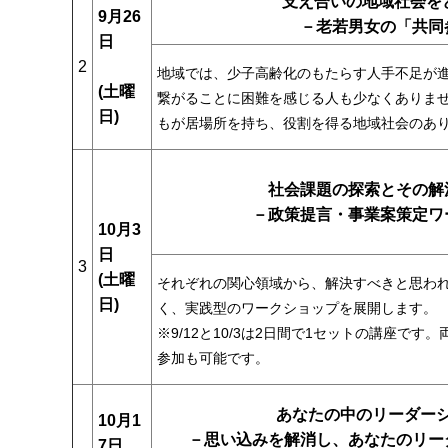
支え合いの地域社会を
9月26
－老若男女の「共同
日
2
地域では、少子高齢化のもたらす人手不足が進
(土曜
繋がることに困難を感じる人も少なくありませ
日)
もが居場所を持ち、役割を得る地域社会のあ
社会課題の探索とその解
－政策提言・事業案策定ワ
10月3
日
3
(土曜
それぞれの関心領域から、解決すべきと思わ
日)
く、実践型のワークショップを展開します。
※9/12と10/3は2日間で1セットの講座
参加も可能です。
あなたの中のリーダー
10月1
－思い込みを解消し、あなたのリー
7日