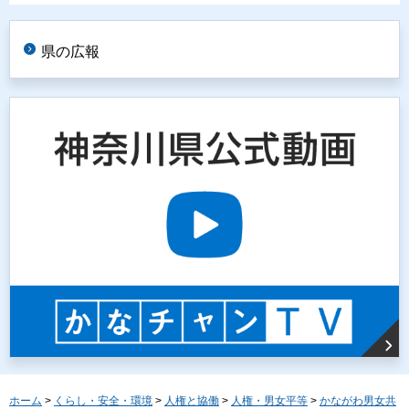
県の広報
ホーム
>
くらし・安全・環境
>
人権と協働
>
人権・男女平等
>
かながわ男女共