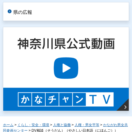
県の広報
ホーム
>
くらし・安全・環境
>
人権と協働
>
人権・男女平等
>
かながわ男女共
同参画センター
> DV相談（そうだん）（やさしい日本語（にほんご））