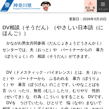
神奈川県
防災・緊
メニュー
急情報
更新日：2026年3月10日
DV相談（そうだん）（やさしい日本語（に
ほんご））
かながわ男女共同参画（だんじょきょうどうさんかく）
センターでは、夫（おっと）や パートナーからの 暴力
（ぼうりょく）の 相談（そうだん）ができます。
DV（ドメスティック・バイオレンス）とは、夫（おっ
と）や パートナーから ふるわれる 暴力（ぼうりょ
く）や 暴言（ぼうげん）のことです。いやなことばを
言（い）ったり、無視（むし）したり、むりやり 性的
（せいてき）な 行為（こうい）をすることも DVです。
DVを うけていたら、ひとりで 悩（なや）まないで
相談（そうだん）してください。お金（かね）は かかり