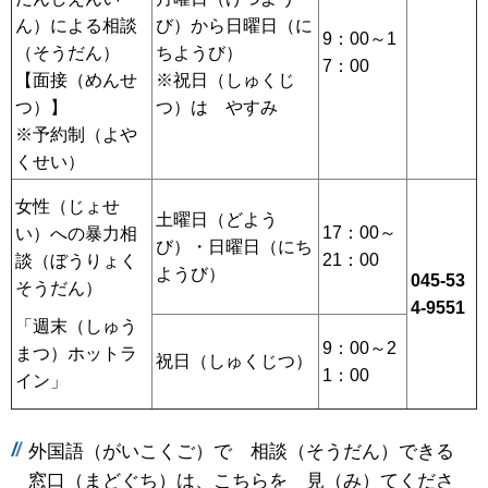
ん）による相談
び）から日曜日（に
9：00～1
（そうだん）
ちようび）
7：00
【面接（めんせ
※祝日（しゅくじ
つ）】
つ）は やすみ
※予約制（よや
くせい）
女性（じょせ
土曜日（どよう
17：00～
い）への暴力相
び）・日曜日（にち
21：00
談（ぼうりょく
ようび）
045-53
そうだん）
4-9551
「週末（しゅう
9：00～2
まつ）ホットラ
祝日（しゅくじつ）
1：00
イン」
外国語（がいこくご）で 相談（そうだん）できる
窓口（まどぐち）は、こちらを 見（み）てくださ