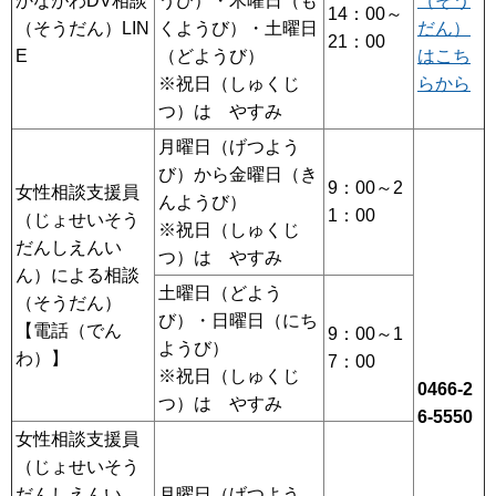
かながわDV相談
うび）・木曜日（も
（そう
14：00～
（そうだん）LIN
くようび）・土曜日
だん）
21：00
E
（どようび）
はこち
※祝日（しゅくじ
らから
つ）は やすみ
月曜日（げつよう
び）から金曜日（き
9：00～2
女性相談支援員
んようび）
1：00
（じょせいそう
※祝日（しゅくじ
だんしえんい
つ）は やすみ
ん）による相談
土曜日（どよう
（そうだん）
び）・日曜日（にち
【電話（でん
9：00～1
ようび）
わ）】
7：00
※祝日（しゅくじ
0466-2
つ）は やすみ
6-5550
女性相談支援員
（じょせいそう
だんしえんい
月曜日（げつよう