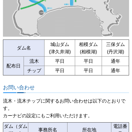
城山ダム
相模ダム
三保ダム
ダム名
(津久井湖)
(相模湖)
(丹沢湖)
流木
平日
平日
通年
配布日
チップ
平日
平日
通年
お問い合わせ
流木・流木チップに関するお問い合わせは以下のとおりで
す。
カーナビの設定にもご利用いただけます。
ダム（ダム
電話番
事務所名
所在地