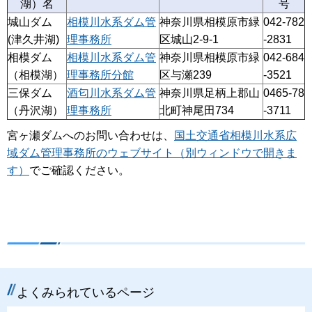
湖）名
号
城山ダム
相模川水系ダム管
神奈川県相模原市緑
042-782
(津久井湖)
理事務所
区城山2-9-1
-2831
相模ダム
相模川水系ダム管
神奈川県相模原市緑
042-684
（相模湖）
理事務所分館
区与瀬239
-3521
三保ダム
酒匂川水系ダム管
神奈川県足柄上郡山
0465-78
（丹沢湖）
理事務所
北町神尾田734
-3711
宮ヶ瀬ダムへのお問い合わせは、
国土交通省相模川水系広
域ダム管理事務所のウェブサイト（別ウィンドウで開きま
す）
でご確認ください。
よくみられているページ