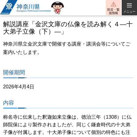
神奈川県
防災・緊
メニュー
急情報
解説講座「金沢文庫の仏像を読み解く４―十
大弟子立像（下）―」
神奈川県立金沢文庫で開催する講座・講演会等についてご
案内いたします。
開催期間
2026年4月4日
内容
称名寺に伝来した釈迦如来立像は、徳治三年（1308）に仏
師院保により製作されましたが、同じく鎌倉時代の十大弟
子像が付属します。十大弟子像について個別の特色にも注