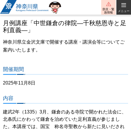
神奈川県
防災・緊
メニュー
急情報
月例講座「中世鎌倉の律院―千秋慈恩寺と足
利直義―」
神奈川県立金沢文庫で開催する講座・講演会等についてご
案内いたします。
開催期間
2025年11月8日
内容
建武2年（1335）3月、鎌倉のある寺院で開かれた法会に、
北条氏にかわって鎌倉を治めていた足利直義が参じまし
た。本講座では、国宝 称名寺聖教から新たに見いだされ