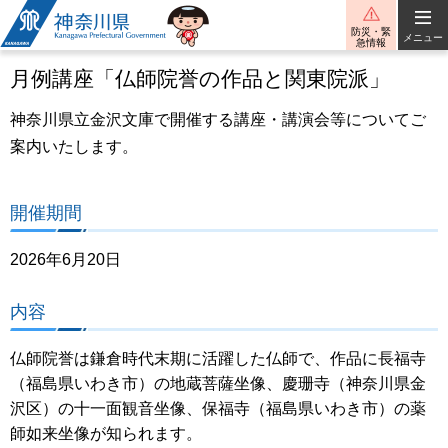
神奈川県
防災・緊
メニュー
急情報
月例講座「仏師院誉の作品と関東院派」
神奈川県立金沢文庫で開催する講座・講演会等についてご
案内いたします。
開催期間
2026年6月20日
内容
仏師院誉は鎌倉時代末期に活躍した仏師で、作品に長福寺
（福島県いわき市）の地蔵菩薩坐像、慶珊寺（神奈川県金
沢区）の十一面観音坐像、保福寺（福島県いわき市）の薬
師如来坐像が知られます。