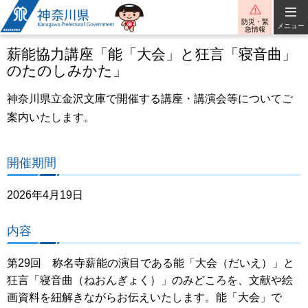
神奈川県
防災・緊
メニュー
急情報
薪能協力講座「能「大会」と狂言「寝音曲」
のたのしみかた」
神奈川県立金沢文庫で開催する講座・講演会等についてご
案内いたします。
開催期間
2026年4月19日
内容
第29回 称名寺薪能の演目である能「大会（だいえ）」と
狂言「寝音曲（ねおんぎょく）」のみどころを、文献や絵
画資料を紐解きながらお伝えいたします。能「大会」で