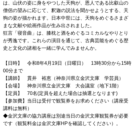
は、山伏の姿に身をやつした天狗が、恩人である比叡山の
僧侶の望みに応じて、釈迦の説法を聞かせようとする、天
狗の姿が描かれます。日本中世には、天狗をめぐるさまざ
まな文献や絵画作品が生み出されました。
狂言「寝音曲」は、膝枕と酒をめぐるコミカルなやりとり
が秀逸です。これらの演目を通じて、古典芸能をめぐる歴
史と文化の諸相を一緒に学んでみませんか。
【日時】 令和8年4月19日（日曜日） 13時30分から15時
00分まで
【講師】 貫井 裕恵（神奈川県立金沢文庫 学芸員）
【会場】 神奈川県立金沢文庫 大会議室（地下1階）
【定員】 70名(定員を超えた場合は抽選となります)
【参加費】当日は受付で観覧券をお求めください（講座受
講料は無料）
◆金沢文庫の協力講座は別途当日の金沢文庫観覧券が必要
です（観覧料金は金沢文庫HPを確認してください）。