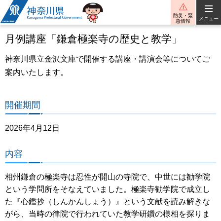
神奈川県
防災・緊
メニュー
急情報
月例講座「鎌倉極楽寺の歴史と教学」
神奈川県立金沢文庫で開催する講座・講演会等についてご
案内いたします。
開催期間
2026年4月12日
内容
相州鎌倉の極楽寺は忍性が開山の寺院で、中世には勧学院
という学問所をそなえていました。極楽寺勧学院で成立し
た『心鑑抄（しんかんしょう）』という文献を読み解きな
がら、当時の律院で行われていた教学研鑽の様相を探りま