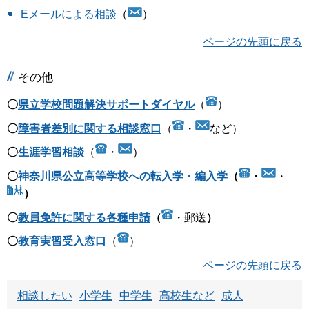
Eメールによる相談
（
）
ページの先頭に戻る
その他
〇
県立学校問題解決サポートダイヤル
（
）
〇
障害者差別に関する相談窓口
（
・
など）
〇
生涯学習相談
（
・
）
〇
神奈川県公立高等学校への転入学・編入学
（
・
・
）
〇
教員免許に関する各種申請
（
・郵送
）
〇
教育実習受入窓口
（
）
ページの先頭に戻る
相談したい
小学生
中学生
高校生など
成人