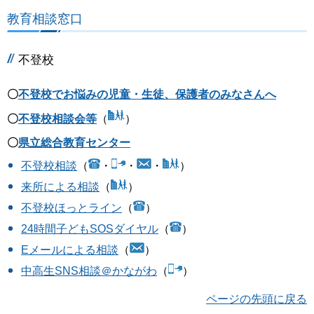
教育相談窓口
不登校
〇
不登校でお悩みの児童・生徒、保護者のみなさんへ
〇
不登校相談会等
（
）
〇
県立総合教育センター
不登校相談
（
・
・
・
）
来所による相談
（
）
不登校ほっとライン
（
）
24時間子どもSOSダイヤル
（
）
Eメールによる相談
（
）
中高生SNS相談＠かながわ
（
）
ページの先頭に戻る