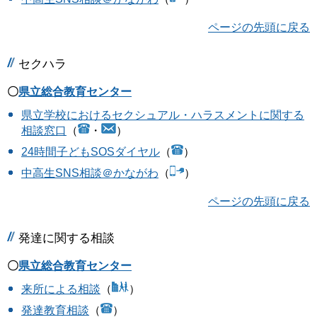
ページの先頭に戻る
セクハラ
〇
県立総合教育センター
県立学校におけるセクシュアル・ハラスメントに関する
相談窓口
（
・
）
24時間子どもSOSダイヤル
（
）
中高生SNS相談＠かながわ
（
）
ページの先頭に戻る
発達に関する相談
〇
県立総合教育センター
来所による相談
（
）
発達教育相談
（
）