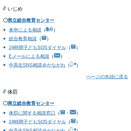
いじめ
〇
県立総合教育センター
来所による相談
（
）
総合教育相談
（
）
24時間子どもSOSダイヤル
（
）
Eメールによる相談
（
）
中高生SNS相談＠かながわ
（
）
ページの先頭に戻る
体罰
〇
県立総合教育センター
体罰に関する相談窓口
（
・
）
24時間子どもSOSダイヤル
（
）
中高生SNS相談＠かながわ
（
）