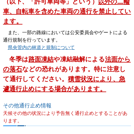
（以下、「許可車両等」という）
以外の二輪
車、自転車を含めた車両の通行を禁止してい
ます。
また、一部の路線においては公安委員会やゲートによる
通行規制を行っています。
県央管内の林道と規制について
冬季は
路面凍結
や凍結融解による
法面から
の落石
などの恐れがあります。特に注意し
て通行してください。
積雪状況により、急
遽通行止めにする場合があります。
その他通行止め情報
天候その他の状況により予告無く通行止めとすることがあ
ります。