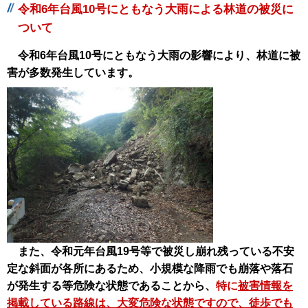
令和6年台風10号にともなう大雨による林道の被災に
ついて
令和6年台風10号にともなう大雨の影響により、林道に被
害が多数発生しています。
また、令和元年台風19号等で被災し崩れ残っている不安
定な斜面が各所にあるため、小規模な降雨でも崩落や落石
が発生する等危険な状態であることから、
特に
被害情報を
掲載している路線は、大変危険な状態ですので、徒歩でも