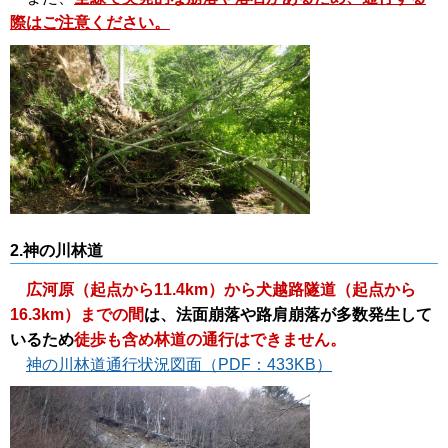
際はご注意ください。
2.神の川林道
広河原（起点から11.4km）から犬越路隧道（起点から
16.3km）までの間
は、法面崩落や路肩崩落が多数発生して
いるため
徒歩も含め林道の通行はできません。
神の川林道通行状況図面（PDF：433KB）