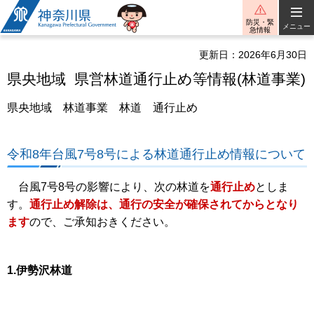
神奈川県
防災・緊
メニュー
急情報
更新日：2026年6月30日
県央地域 県営林道通行止め等情報(林道事業)
県央地域 林道事業 林道 通行止め
令和8年台風7号8号による林道通行止め情報について
台風7号8号の影響により、次の林道を
通行止め
としま
す。
通行止め解除は、通行の安全が確保されてからとなり
ます
ので、ご承知おきください。
1.伊勢沢林道