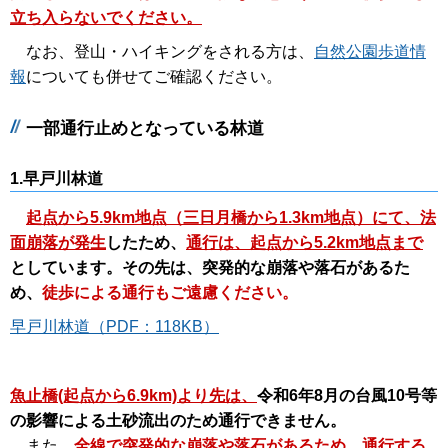
立ち入らないでください。
なお、登山・ハイキングをされる方は、
自然公園歩道情
報
についても併せてご確認ください。
一部通行止めとなっている林道
1.
早戸川林道
起点から5.9km地点（三日月橋から1.3km地点）にて、法
面崩落が発生
したため、
通行は、起点から5.2km地点まで
としています。その先は、突発的な崩落や落石があるた
め、
徒歩による通行もご遠慮ください。
早戸川林道（PDF：118KB）
魚止橋(起点から6.9km)より先は、
令和6年8月の台風10号等
の影響による土砂流出のため通行できません。
また、
全線で
突発的な崩落や落石があるため、
通行
する