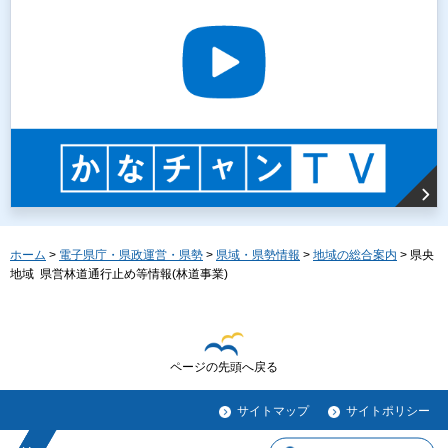
ホーム
>
電子県庁・県政運営・県勢
>
県域・県勢情報
>
地域の総合案内
> 県央
地域 県営林道通行止め等情報(林道事業)
ページの先頭へ戻る
サイトマップ
サイトポリシー