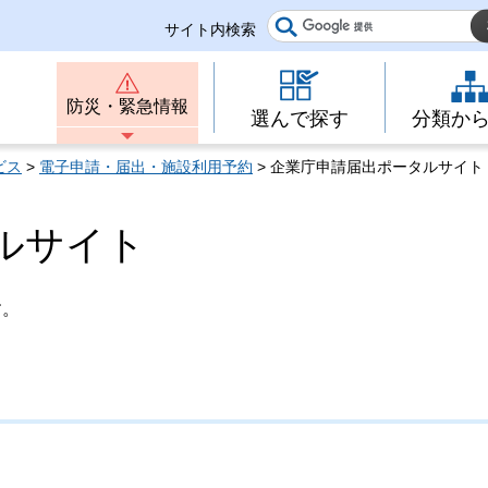
サイト内検索
防災・緊急情報
選んで探す
分類か
ビス
>
電子申請・届出・施設利用予約
> 企業庁申請届出ポータルサイト
ルサイト
す。