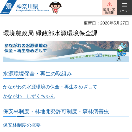
神奈川県
防災・緊
メニュー
急情報
更新日：2026年5月27日
環境農政局 緑政部水源環境保全課
水源環境保全・再生の取組み
かながわの水源環境の保全・再生をめざして
かながわ しずくちゃん
保安林制度・林地開発許可制度・森林病害虫
保安林制度の概要