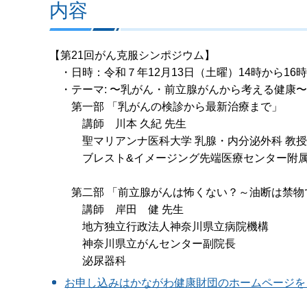
内容
【第21回がん克服シンポジウム】
・日時：令和７年12月13日（土曜）14時から16時
・テーマ: 〜乳がん・前立腺がんから考える健康
第一部 「乳がんの検診から最新治療まで」
講師 川本 久紀 先生
聖マリアンナ医科大学 乳腺・内分泌外科 教授
ブレスト&イメージング先端医療センター附属ク
第二部 「前立腺がんは怖くない？～油断は禁物
講師 岸田 健 先生
地方独立行政法人神奈川県立病院機構
神奈川県立がんセンター副院長
泌尿器科
お申し込みはかながわ健康財団のホームページを