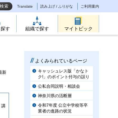
Translate
読み上げ / ふりがな
ご利用案内
ら探す
組織で探す
マイトピック
よくみられているページ
キャッシュレス版「かなト
最新
ク!」のポイント付与の誤り
公私合同説明・相談会
神奈川県の活断層
令和7年度 公立中学校等卒
く講
業者の進路の状況