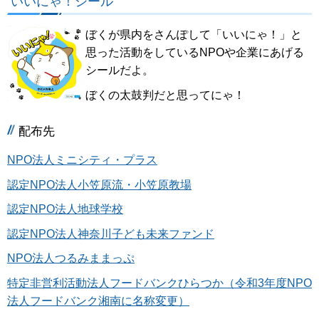
いいにゃ！シール
ぼくが県内をさんぽして「いいにゃ！」と
思った活動をしているNPOや企業にあげる
シールだよ。
ぼくの太鼓判だと思ってにゃ！
配布先
NPO法人ミニシティ・プラス
認定NPO法人小笠原流・小笠原教場
認定NPO法人地球学校
認定NPO法人神奈川子ども未来ファンド
NPO法人つるみままっぷ
特定非営利活動法人フードバンクひらつか（令和3年度NPO
法人フードバンク湘南に名称変更）