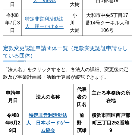
人 Views
目5番地19
日
大樹
令和8
小
大和市中央5丁目17
特定非営利活動法
年7月3
川
番14号クーネル大和
人 翔ーかけるー
日
大輔
106号
定款変更認証申請団体一覧（定款変更認証申請をし
ている団体）
「法人名」をクリックすると、各法人の詳細、変更後の定
款及び事業計画書・活動予算書が縦覧できます。
代表
申請年
主たる事務所の所
法人の名称
者の
月日
在地
氏名
令和8
特定非営利活動法
前
横浜市西区西戸部
年6月2
人 日本ボードゲー
野
町三丁目252番地
9日
ム協会
茂雄
9