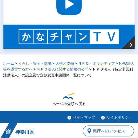
ホーム
>
くらし・安全・環境
>
人権と協働
>
ＮＰＯ・ボランティア
>
NPO法人
等を運営する方へ
>
ＮＰＯ法人に関する情報の公開
> ＮＰＯ法人（特定非営利
活動法人）の設立及び定款変更申請団体一覧について
ページの先頭へ戻る
サイトマップ
サイトポリシー
県庁へのアクセス