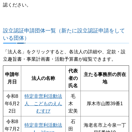
認ください。
設立認証申請団体一覧（新たに設立認証申請をして
いる団体）
「法人名」をクリックすると、各法人の詳細や、定款・設
立趣旨書・事業計画書・活動予算書が縦覧できます。
代表
申請年
主たる事務所の所在
法人の名称
者の
月日
地
氏名
令和8
特定非営利活動法
毛
年6月2
人 こどものえん
木
厚木市山際39番1
2日
むすび
宏美
令和8
石
特定非営利活動法
海老名市上今泉一丁
年7月2
田