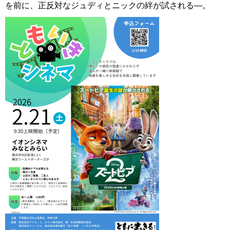
を前に、正反対なジュディとニックの絆が試される―。