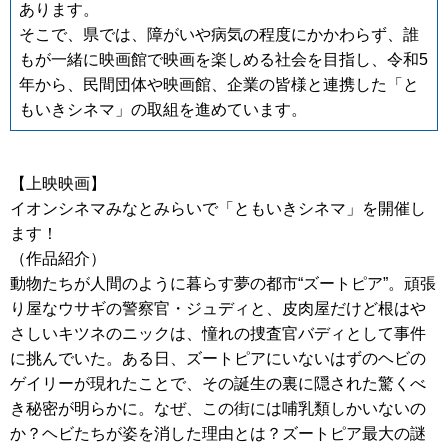
あります。
そこで、県では、障がいや病気の程度にかかわらず、誰
もが一緒に映画館で映画を楽しめる社会を目指し、令和5
年から、民間団体や映画館、企業の皆様と連携した「と
もいきシネマ」の取組を進めています。
【上映映画】
イオンシネマみなとみらいで「ともいきシネマ」を開催し
ます！
（作品紹介）
動物たちが人間のように暮らす夢の都市“ズートピア”。頑張
り屋なウサギの警察官・ジュディと、皮肉屋だけど根はや
さしいキツネのニックは、憧れの捜査官バディとして事件
に挑んでいた。ある日、ズートピアにいないはずのヘビの
ゲイリーが現れたことで、その誕生の裏に隠された驚くべ
き秘密が明らかに。なぜ、この街には哺乳類しかいないの
か？ヘビたちが姿を消した理由とは？ズートピア最大の謎