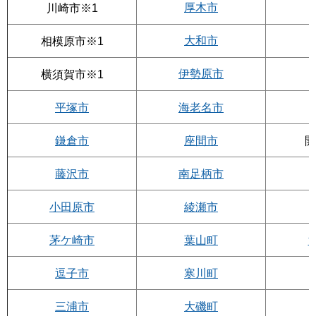
厚木市
川崎市※1
大和市
相模原市※1
伊勢原市
横須賀市※1
平塚市
海老名市
鎌倉市
座間市
開
藤沢市
南足柄市
小田原市
綾瀬市
茅ケ崎市
葉山町
逗子市
寒川町
三浦市
大磯町