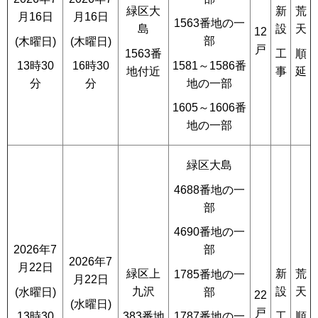
緑区大
新
荒
月16日
月16日
1563番地の一
島
設
天
12
部
(木曜日)
(木曜日)
戸
1563番
工
順
1581～1586番
13時30
16時30
地付近
事
延
地の一部
分
分
1605～1606番
地の一部
緑区大島
4688番地の一
部
4690番地の一
2026年7
部
2026年7
月22日
緑区上
新
荒
1785番地の一
月22日
九沢
設
天
(水曜日)
部
22
(水曜日)
戸
383番地
工
順
13時30
1787番地の一