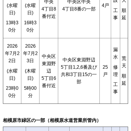
設
天
中央
中央区中央
4戸
(水曜
(水曜
4丁目8
4丁目8番の一部
工
順
日)
日)
番付近
事
延
13時3
16時3
0分
0分
2026
2026
漏
年7月2
年7月2
中央区
水
荒
中央区東淵野辺
2日
3日
東淵野
天
5丁目1,2,6番及び
修
25
辺
(水曜
(木曜
共和3丁目15の一
理
戸
順
5丁目6
日)
日)
部
延
工
番付近
23時0
5時00
事
0分
分
相模原市緑区の一部（相模原水道営業所管内）