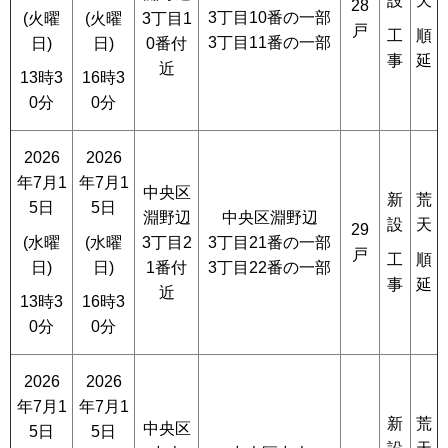
設
天
28
3丁目10番の一部
3丁目1
(火曜
(火曜
戸
工
順
3丁目11番の一部
0番付
日)
日)
事
延
近
13時3
16時3
0分
0分
2026
2026
年7月1
年7月1
中央区
新
荒
5日
5日
淵野辺
中央区淵野辺
設
天
29
3丁目2
3丁目21番の一部
(水曜
(水曜
戸
工
順
1番付
3丁目22番の一部
日)
日)
事
延
近
13時3
16時3
0分
0分
2026
2026
年7月1
年7月1
新
荒
中央区
5日
5日