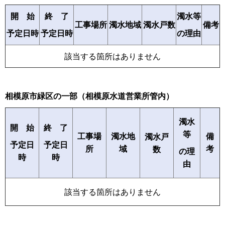
開 始
終 了
濁水等
濁水戸数
備考
工事場所
濁水地域
予定日時
予定日時
の理由
該当する箇所はありません
相模原市緑区の一部（相模原水道営業所管内）
濁水
開 始
終 了
等
工事場
濁水地
備
濁水戸
予定日
予定日
所
域
考
数
の理
時
時
由
該当する箇所はありません