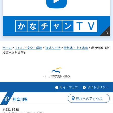
ホーム
>
くらし・安全・環境
>
身近な生活
>
飲料水・上下水道
> 断水情報（相
模原水道営業所）
ページの先頭へ戻る
サイトマップ
サイトポリシー
県庁へのアクセス
〒231-8588