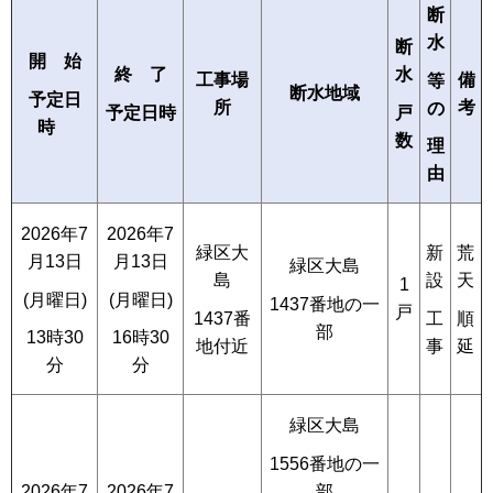
断
水
断
開 始
終 了
水
工事場
備
等
断水地域
予定日
所
考
の
予定日時
戸
時
数
理
由
2026年7
2026年7
緑区大
新
荒
月13日
月13日
緑区大島
島
設
天
1
(月曜日)
(月曜日)
1437番地の一
戸
1437番
工
順
部
13時30
16時30
地付近
事
延
分
分
緑区大島
1556番地の一
部
2026年7
2026年7