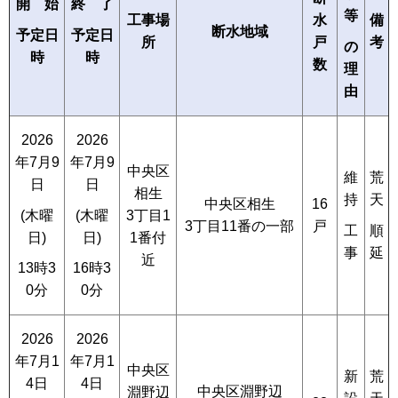
開 始
終 了
等
工事場
備
水
断水地域
予定日
予定日
所
考
戸
の
時
時
数
理
由
2026
2026
年7月9
年7月9
中央区
維
荒
日
日
相生
持
天
中央区相生
16
3丁目1
(木曜
(木曜
3丁目11番の一部
戸
工
順
1番付
日)
日)
事
延
近
13時3
16時3
0分
0分
2026
2026
年7月1
年7月1
中央区
新
荒
4日
4日
中央区淵野辺
淵野辺