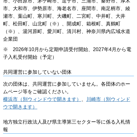
市、小田原市、茅ケ崎市、逗子市、三浦市、秦野市、厚木
市、大和市、伊勢原市、海老名市、座間市、南足柄市、綾
瀬市、葉山町、寒川町、大磯町、二宮町、中井町、大井
町、松田町、山北町（※）、開成町、箱根町、真鶴町
（※）、湯河原町、愛川町、清川村、神奈川県内広域水道
企業団
※ 2026年10月から定期申請受付開始、2027年4月から電
子入札受付開始（予定）
共同運営に参加していない団体
次の団体は、共同運営に参加していません。各団体のホー
ムページ等をご確認ください。
横浜市（別ウィンドウで開きます）
、
川崎市（別ウィンド
ウで開きます）
地方独立行政法人及び県主導第三セクター等に係る入札情
報