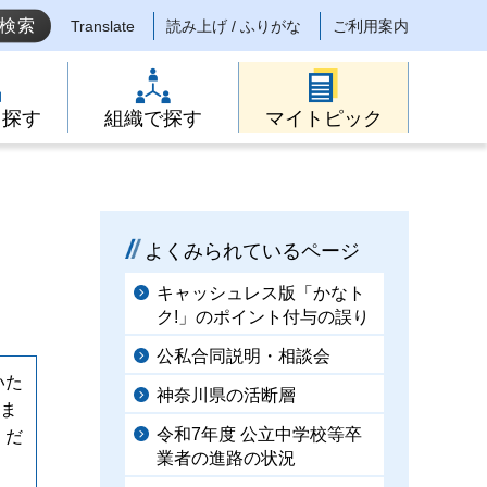
Translate
読み上げ / ふりがな
ご利用案内
ら探す
組織で探す
マイトピック
よくみられているページ
キャッシュレス版「かなト
ク!」のポイント付与の誤り
公私合同説明・相談会
いた
神奈川県の活断層
しま
令和7年度 公立中学校等卒
くだ
業者の進路の状況