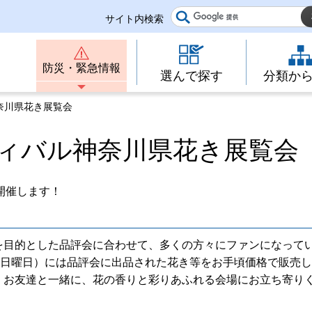
サイト内検索
防災・緊急情報
選んで探す
分類か
奈川県花き展覧会
ィバル神奈川県花き展覧会
開催します！
を目的とした品評会に合わせて、多くの方々にファンになって
（日曜日）には品評会に出品された花き等をお手頃価格で販売
、お友達と一緒に、花の香りと彩りあふれる会場にお立ち寄り