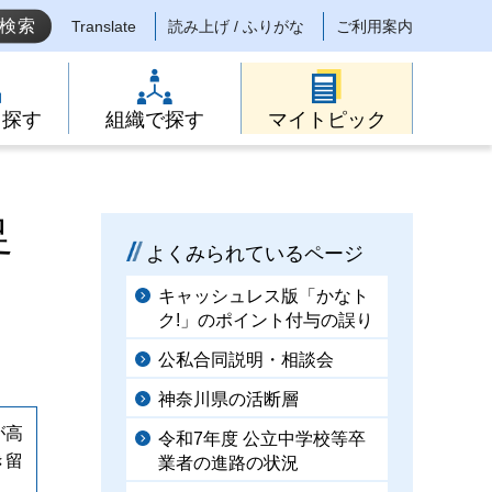
Translate
読み上げ / ふりがな
ご利用案内
ら探す
組織で探す
マイトピック
足
よくみられているページ
キャッシュレス版「かなト
ク!」のポイント付与の誤り
公私合同説明・相談会
神奈川県の活断層
が高
令和7年度 公立中学校等卒
き留
業者の進路の状況