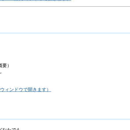
概要）
～
別ウィンドウで開きます）
どなたでも